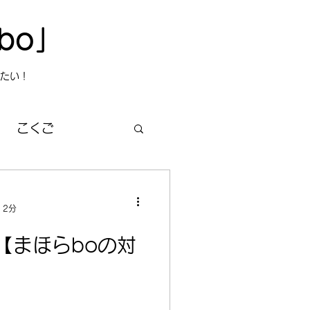
bo」
たい！
こくご
然・宇宙
 2分
【まほらboの対
ほらbo