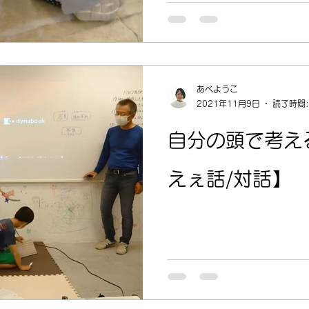
あべようこ
2021年11月9日
読了時間:
自分の頭で考え
えぇ話/対話】