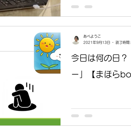
あべようこ
2021年9月13日
読了時間:
今日は何の日？
ー」【まほらb