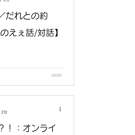
／だれとの約
oのえぇ話/対話】
 2分
？！：オンライ