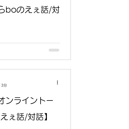
らboのえぇ話/対
 3分
オンライントー
のえぇ話/対話】