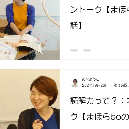
ントーク【まほ
話】
あべようこ
2021年9月28日
読了時間:
読解力って？：
ク【まほらbo