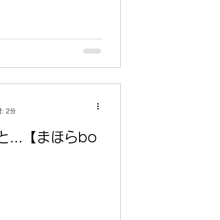
: 2分
と…【まほらbo
】