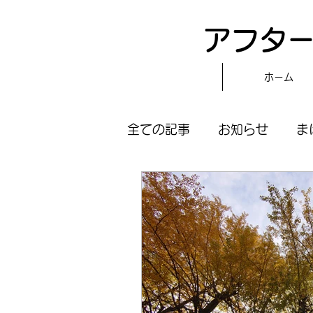
アフター
ホーム
全ての記事
お知らせ
ま
スタッフブログ
〝自分
まほらboのえぇ話／対話
まほらboの催し／行事