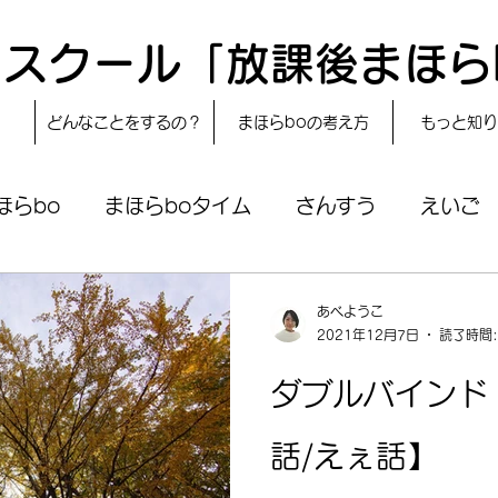
スクール「放課後まほら
どんなことをするの？
まほらboの考え方
もっと知り
ほらbo
まほらboタイム
さんすう
えいご
で作る〟もぐもぐタイム
レシピ
24節気
自
あべようこ
2021年12月7日
読了時間:
まほらboの学習／仕事
まほらboのあそび
ダブルバインド
話/えぇ話】
まほらじお
SDGs
今日は何の日？
冒険ま