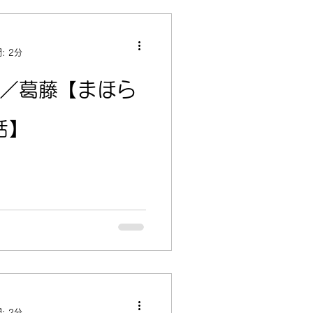
: 2分
0／葛藤【まほら
話】
: 2分