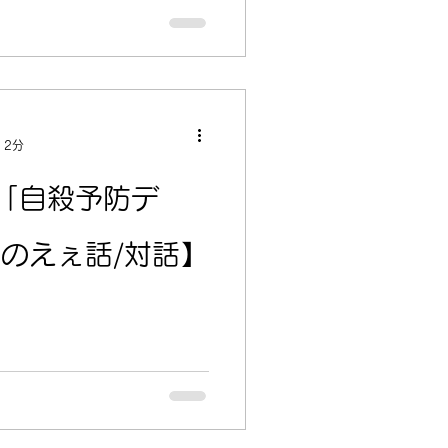
 2分
「自殺予防デ
oのえぇ話/対話】