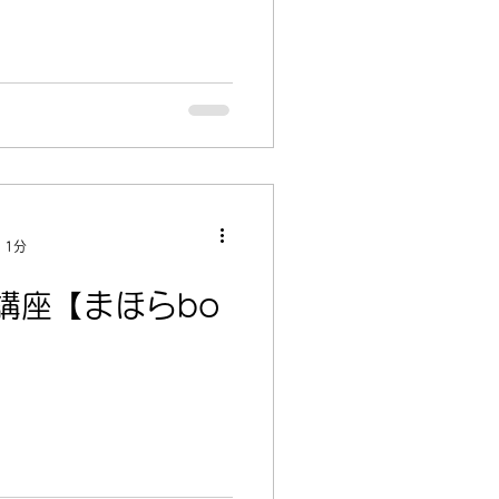
 1分
講座【まほらbo
】