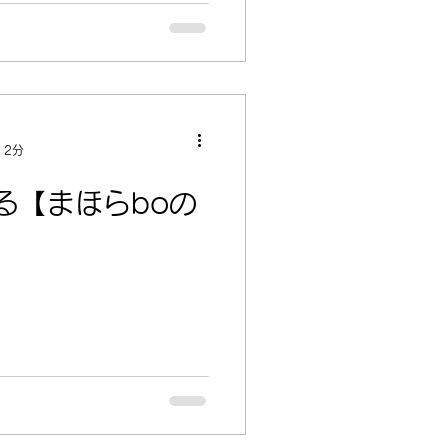
 2分
る【まほらboの