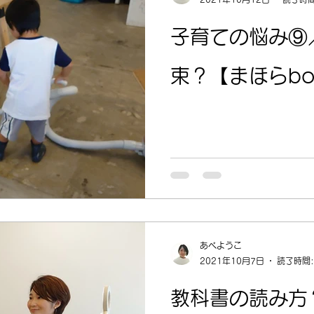
子育ての悩み⑨
束？【まほらb
あべようこ
2021年10月7日
読了時間:
教科書の読み方