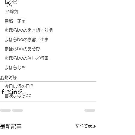
レシピ
う。
24節気
自然・宇宙
まほらboのえぇ話／対話
まほらboの学習／仕事
まほらboのあそび
まほらboの催し／行事
まほらじお
SDGs
お知らせ
今日は何の日？
冒険まほらbo
すべて表示
最新記事