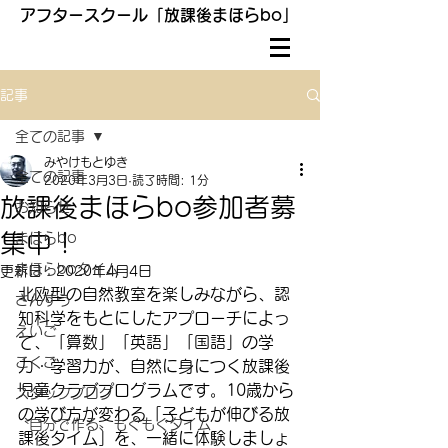
アフタースクール「放課後まほらbo」
記事
全ての記事
みやけもとゆき
全ての記事
2020年3月3日
読了時間: 1分
放課後まほらbo参加者募
お知らせ
集中！
まほらbo
まほらboタイム
更新日：
2020年4月4日
北欧型の自然教室を楽しみながら、認
さんすう
知科学をもとにしたアプローチによっ
えいご
て、「算数」「英語」「国語」の学
こくご
力・学習力が、自然に身につく放課後
児童クラブプログラムです。10歳から
スタッフブログ
の学び方が変わる「子どもが伸びる放
〝自分で作る〟もぐもぐタイム
課後タイム」を、一緒に体験しましょ