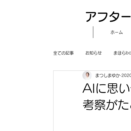
アフター
ホーム
全ての記事
お知らせ
まほらb
まつしまゆか
202
〝自分で作る〟もぐもぐタイム
AIに思
まほらboの学習／仕事
まほら
考察がた
冒険まほらbo