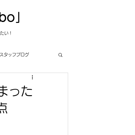
bo」
たい！
スタッフブログ
まった
s
今日は何の日？
点