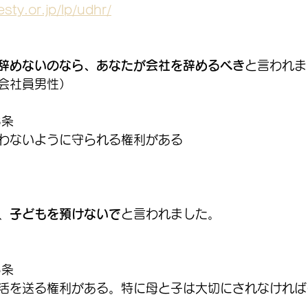
ty.or.jp/lp/udhr/
辞めないのなら、あなたが会社を辞めるべき
と言われま
会社員男性）
3条
わないように守られる権利がある
、
子どもを預けないで
と言われました。
5条
活を送る権利がある。特に母と子は大切にされなければ