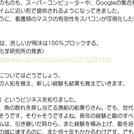
のものも、スーパーコンピューターや、Googleの集合
イムに近い形で提供されるようになってきました。
うに、看護師のマスクの有効性をスパコンが可視化した
5は、苦しいが飛沫は100%ブロックする。
化学研究所の発表）
.impress.co.jp/docs/news/1291628.html
についてはどうでしょう。
の人知を覚え、新しい経験も結果も覚えていきます。
」というビジネスを知りました。
、魚の群れを探し当てる漁船の船乗りさん。でも、世代
そうです。そりゃそうですよね。長年の経験と勘のすべ
ムは、引き継いだ時から、また経験を積み上げ、勘を培
の域に達するのに、また何十年もかかるわけです。でも