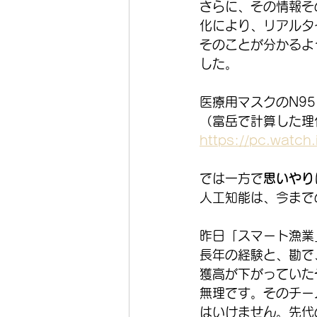
さらに、その情報そ
化により、リアルタ
そのことが分かるよ
した。
医療用マスクのN9
（富岳で計算した理
https://pc.watch
では一方で
思いやり
人工知能は、今まで
昨日「スマート漁業
長年の経験と、勘で
獲高が下がっていた
無理です。そのチー
はいけません。先代