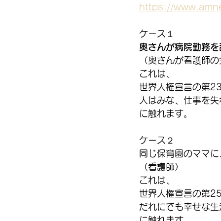
https://www.amnes
ケース１
奥さんが病院勤務を
（奥さんが看護師の
これは、
世界人権宣言の第2
人はみな、仕事を失
に触れます。
ケース２
同じ保育園のママに
（看護師）
これは、
世界人権宣言の第2
だれにでも幸せな生
に触れます。