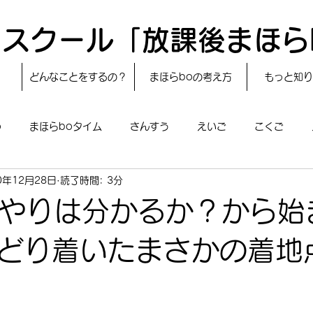
スクール「放課後まほら
どんなことをするの？
まほらboの考え方
もっと知り
o
まほらboタイム
さんすう
えいご
こくご
0年12月28日
読了時間: 3分
レシピ
24節気
自然・宇宙
まほらboのえぇ話／対話
いやりは分かるか？から始
boのあそび
まほらboの催し／行事
まほらじお
SDG
どり着いたまさかの着地