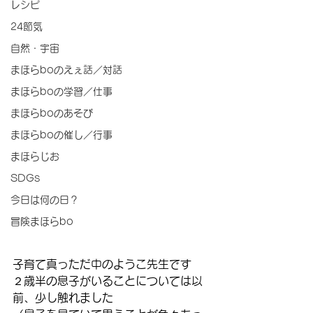
レシピ
24節気
自然・宇宙
まほらboのえぇ話／対話
まほらboの学習／仕事
まほらboのあそび
まほらboの催し／行事
まほらじお
SDGs
今日は何の日？
冒険まほらbo
子育て真っただ中のようこ先生です
２歳半の息子がいることについては以
前、少し触れました