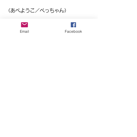
（あべようこ／べっちゃん）
まほらbo
Email
Facebook
さんすう
すべて表示
最新記事