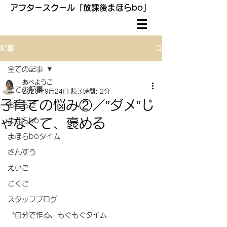
アフタースクール「放課後まほらbo」
記事
全ての記事
あべようこ
全ての記事
2020年9月24日
読了時間: 2分
子育ての悩み②／”ダメ”じ
お知らせ
ゃなくて、褒める
まほらbo
まほらboタイム
さんすう
えいご
こくご
スタッフブログ
〝自分で作る〟もぐもぐタイム