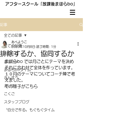
アフタースクール「放課後まほらbo」
記事
全ての記事
あべようこ
全ての記事
2020年10月8日
読了時間: 1分
排除するか、協同するか
お知らせ
まほらbo では月ごとにテーマを決め
まほらbo
それに合わせて全体を作っています。
まほらboタイム
１０月のテーマについてコーチ陣で考
さんすう
えました。
えいご
その様子がこちら
こくご
スタッフブログ
〝自分で作る〟もぐもぐタイム