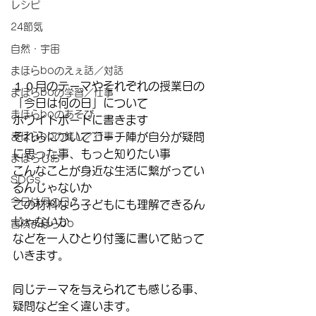
レシピ
24節気
自然・宇宙
まほらboのえぇ話／対話
１０月のテーマやそれぞれの授業日の
まほらboの学習／仕事
「今日は何の日」について
まほらboのあそび
ホワイトボードに書きます
まほらboの催し／行事
それらについてコーチ陣が自分が疑問
に思った事、もっと知りたい事
まほらじお
こんなことが身近な生活に繋がってい
SDGs
るんじゃないか
今日は何の日？
この材料なら子どもにも理解できるん
じゃないか
冒険まほらbo
などを一人ひとり付箋に書いて貼って
いきます。
同じテーマを与えられても感じる事、
疑問など全く違います。