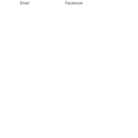
Email
Facebook
コメント
コメントを追加…
はじめてのまほら
まほらboの20
bo2026夏【まほらboの
予定【まほらbo
催し/行事】
事】