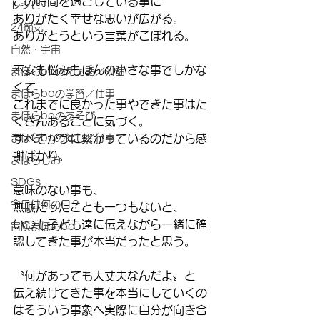
この時間を過ごしている事に
レシピ
ありがたく幸せな思いが広がる。
24節気
ありがとうという言葉がこぼれる。
自然・宇宙
不安も悩みもほんの小さな事でしかな
まほらboのえぇ話／対話
くて
まほらboの学習／仕事
これまでに良かった事やできた事はた
まほらboのあそび
くさんあることに気づく。
まほらboの催し／行事
すべてが今に繋がっているのだから感
謝ばかり。
まほらじお
SDGs
意味のない事も、
今日は何の日？
無駄だったことも一つもないと、
いつも子ども達に伝えながら一緒に確
冒険まほらbo
認してきた事が本当だったと思う。
〝何があっても大丈夫なんだよ〟と
伝え続けてきた事を本当にしていくの
はそういう事象へ実際に自分が向き合