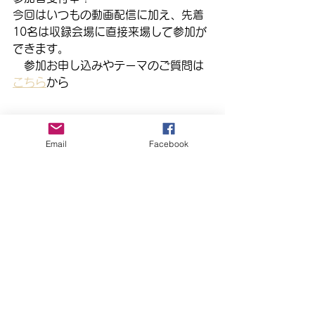
今回はいつもの動画配信に加え、先着
10名は収録会場に直接来場して参加が
できます。
　参加お申し込みやテーマのご質問は
こちら
から　　　
また、まほらboメイト登録をすると優
Email
Facebook
先で情報が届き、ご希望の方にはオン
ライントークの一部資料を受け取れま
す。メイト登録は
こちら
から
＊以前のオンライントーク
　第1弾　勉強法が変わる！
　　　　　　ダイジェスト版は
こちら
　第2弾　「やる気」を伸ばす
まほらboタイム
スタッフブログ