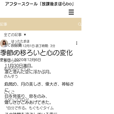
アフタースクール「放課後まほらbo」
記事
全ての記事
はったたまほ
全ての記事
2020年12月1日
読了時間: 3分
季節の移ろいと心の変化
お知らせ
更新日：
2020年12月6日
まほらbo
11月30日満月。
まほらboタイム
凛と澄んだ空に浮かぶ月。
さんすう
自然の、月の美しさ、偉大さ、神秘さ
えいご
に
こくご
目を見張り、息をのみ、
スタッフブログ
嬉しさがこみあげてきた。
〝自分で作る〟もぐもぐタイム