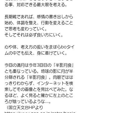
る事、対応できる最大限を考える。
長期戦であれば、感情の書き出しから
始め、体調を整え、行動を変えること
で思考も変わっていく。
そしてそれは必ず良い方にいく。
心や体、考え方の扱いをまほらboタイ
ムの中でも伝え、身に着けていく。
今回の満月は今年3回目の「半影月食」
とも重なっている。地球の影に月が半
分隠される「半影月食」。肉眼ではは
っきりわからず、インターネットを検
索してその画像とを見比べてみた。な
るほど、よく見ると確かに左上のとこ
ろが陰っているような…。
（国立天文台HPより