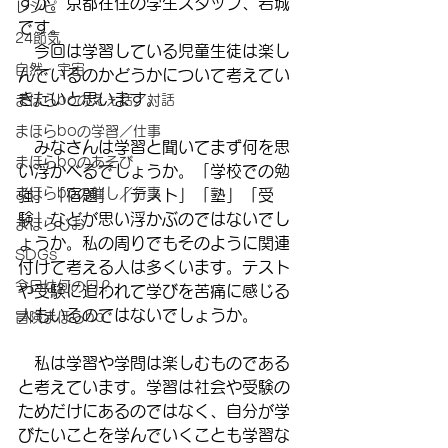
すか。京都在住の学生スタッフ、岩城
レシピ
です。
24節気
　今回は学習している児童生徒は楽し
自然・宇宙
んでいるのかどうかについて考えてい
きたいと思います。
まほらboのえぇ話／対話
まほらboの学習／仕事
　みなさんは学習と聞いてまず何を思
まほらboのあそび
い浮かべるでしょうか。「学校での勉
まほらboの催し／行事
強」「宿題」「テスト」「塾」「受
験」などが思い浮かぶのではないでし
まほらじお
ょうか。私の周りでもそのように関連
SDGs
付けて考える人は多くいます。テスト
今日は何の日？
や受験に追われて学びを苦痛に感じる
人もいるのではないでしょうか。
冒険まほらbo
　私は学習や学問は楽しむものである
と考えています。学習は社会や受験の
ためだけにあるのではなく、自分が学
びたいことを学んでいくことも学習な