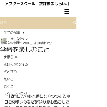
アフタースクール「放課後まほらbo」
記事
全ての記事
学生スタッフ
全ての記事
2020年12月4日
読了時間: 2分
学習を楽しむこと
お知らせ
まほらbo
まほらboタイム
さんすう
えいご
こくご
スタッフブログ
　12月に入り冬本番になりつつある今
〝自分で作る〟もぐもぐタイム
日この頃、みなさまいかがお過ごしで