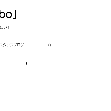
bo」
たい！
スタッフブログ
s
今日は何の日？