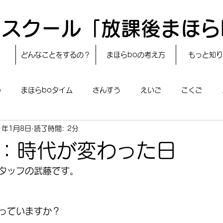
スクール「放課後まほら
どんなことをするの？
まほらboの考え方
もっと知り
o
まほらboタイム
さんすう
えいご
こくご
1年1月8日
読了時間: 2分
レシピ
24節気
自然・宇宙
まほらboのえぇ話／対話
：時代が変わった日
boのあそび
まほらboの催し／行事
まほらじお
SDG
タッフの武藤です。
っていますか？