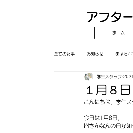
アフター
ホーム
全ての記事
お知らせ
まほらb
学生スタッフ
202
〝自分で作る〟もぐもぐタイム
１月８日
まほらboの学習／仕事
まほら
こんにちは。学生ス
今日は1月8日。
冒険まほらbo
皆さんなんの日か知