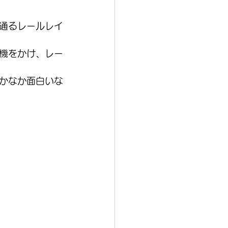
通るレールレイ
機をかけ、レー
かなか面白いな