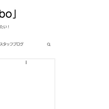
bo」
たい！
スタッフブログ
s
今日は何の日？