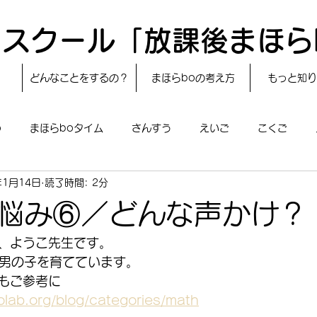
スクール「放課後まほら
どんなことをするの？
まほらboの考え方
もっと知り
o
まほらboタイム
さんすう
えいご
こくご
年1月14日
読了時間: 2分
レシピ
24節気
自然・宇宙
まほらboのえぇ話／対話
悩み⑥／どんな声かけ？
boのあそび
まほらboの催し／行事
まほらじお
SDG
、ようこ先生です。
の男の子を育てています。
もご参考に
lab.org/blog/categories/math