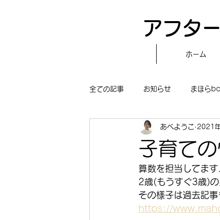
アフター
ホーム
全ての記事
お知らせ
まほらb
あべようこ
2021
〝自分で作る〟もぐもぐタイム
子育ての
まほらboの学習／仕事
まほら
算数を担当してます
2歳(もうすぐ3歳)
その様子は過去記事
冒険まほらbo
https://www.maho