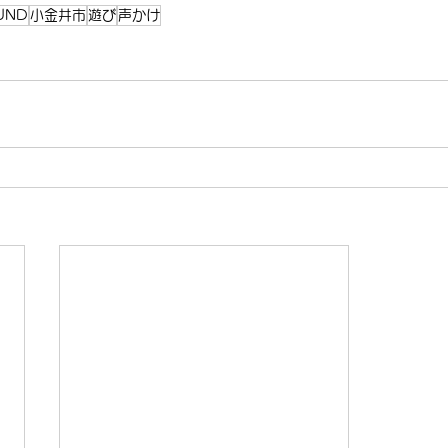
UND
小金井市
遊び
声かけ