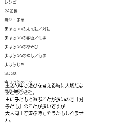
レシピ
24節気
自然・宇宙
まほらboのえぇ話／対話
まほらboの学習／仕事
まほらboのあそび
まほらboの催し／行事
まほらじお
SDGs
今日は何の日？
生活の中で遊びを考える時に大切だな
冒険まほらbo
ぁと思うこと。
主に子どもと遊ぶことが多いので「対
子ども」のことが多いですが
大人同士で遊ぶ時もそうかもしれませ
ん。