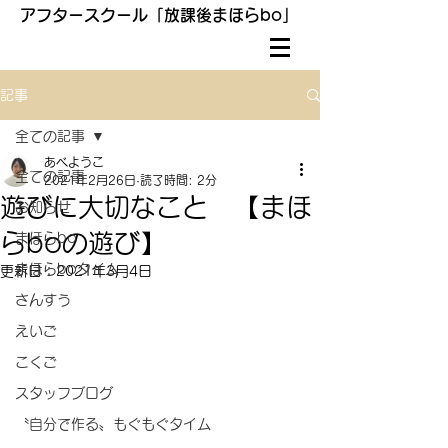
アフタースクール「放課後まほらbo」
記事
全ての記事
あべようこ
全ての記事
2021年2月26日
読了時間: 2分
遊びに大切なこと 【まほ
お知らせ
らboの遊び】
まほらbo
まほらboタイム
更新日：
2021年3月4日
さんすう
えいご
こくご
スタッフブログ
〝自分で作る〟もぐもぐタイム