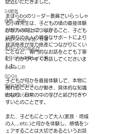
せていただきました。
レシピ
24節気
まほらboのリーダー教員でいらっしゃ
自然・宇宙
る小森先生は、子どもの頃の直接体験
まほらboのえぇ話／対話
が学力の向上につながること、子ども
は周りの大人の親身なサポートにより
まほらboの学習／仕事
経済格差が学力格差につながりにくい
まほらboのあそび
ことなど、専門的なお話をとても丁寧
まほらboの催し／行事
に、わかりやすくお話してくださいま
した。
まほらじお
SDGs
子どもが何かを直接体験して、本物に
今日は何の日？
触れることで心が動き、具体的な知識
となり、日常の中の学びと結び付きや
冒険まほらbo
すいとのことです。
また、子どもにとって大人(家族・地域
の人…etc.)と何かを体験し、感情をシ
ェアすることは大切であるというお話