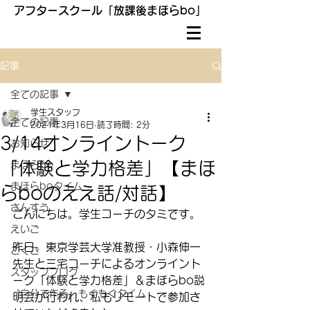
アフタースクール「放課後まほらbo」
記事
全ての記事
学生スタッフ
全ての記事
2021年3月16日
読了時間: 2分
3/14オンライントーク
お知らせ
「体験と学力格差」【まほ
まほらbo
まほらboタイム
らboのええ話/対話】
さんすう
こんにちは。学生コーチのタミです。
えいご
昨日、東京学芸大学准教授・小森伸一
こくご
先生と三宅コーチによるオンライント
スタッフブログ
ーク「体験と学力格差」＆まほらbo説
〝自分で作る〟もぐもぐタイム
明会が行われ、私もリモートで参加さ