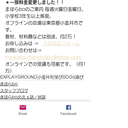
＊一部料金変更しました！！
まほらboのご案内 毎週火曜日金曜日。
小学校3年生以上推奨。
オフラインの会場は東京都小金井市で
す。
教材、材料費などは別途。月2万！
お申し込みは ⇒　
入会申込フォーム
お問い合わせは⇒　
houkago.mahohlabo@gmail.com 
オンラインでの受講も可能です。（月1
万）
EXPLAYGROUND
小金井市
学び
SDGs
遊び
まほらbo
スタッフブログ
まほらboのえぇ話／対話
Email
Facebook