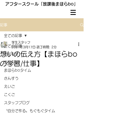
アフタースクール「放課後まほらbo」
記事
全ての記事
学生スタッフ
全ての記事
2021年3月17日
読了時間: 2分
想いの伝え方【まほらbo
お知らせ
の学習/仕事】
まほらbo
まほらboタイム
さんすう
えいご
こくご
スタッフブログ
〝自分で作る〟もぐもぐタイム