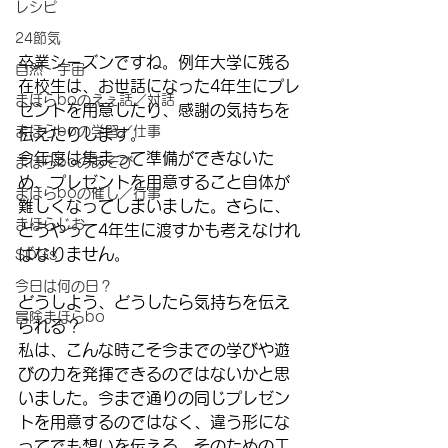
レシピ
24節気
卒業シーズンですね。例年大学に残る
自然・宇宙
在校生は、お世話になった4年生にプレ
まほらboのえぇ話／対話
ゼントを用意したり、感謝の気持ちを
まほらboの学習／仕事
伝えたりします。
今年度は集まって準備ができないた
まほらboのあそび
め、プレゼントを用意すること自体が
まほらboの催し／行事
難しくなってしまいました。さらに、
まほらじお
どうやって4年生に渡すかも考えなけれ
ばなりません。
SDGs
今日は何の日？
どうしよう、どうしたら気持ちを伝え
冒険まほらbo
られる？
私は、こんな時こそ今までの学びや遊
びの力を発揮できるのではないかと思
いました。今まで通りの同じプレゼン
トを用意するのではなく、違う形にな
ってでも想いを伝える、そのための工