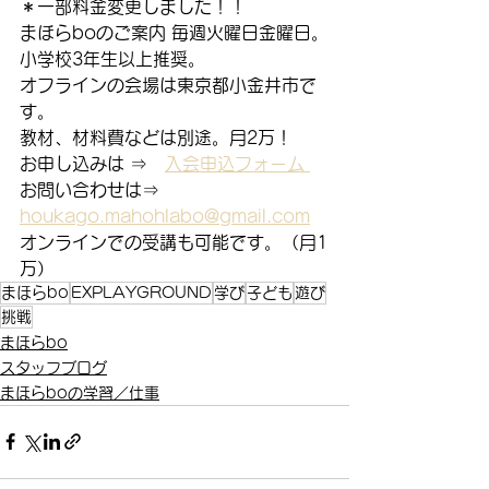
＊一部料金変更しました！！
まほらboのご案内 毎週火曜日金曜日。
小学校3年生以上推奨。
オフラインの会場は東京都小金井市で
す。
教材、材料費などは別途。月2万！
お申し込みは ⇒　
入会申込フォーム 
お問い合わせは⇒　
houkago.mahohlabo@gmail.com
オンラインでの受講も可能です。（月1
万）
まほらbo
EXPLAYGROUND
学び
子ども
遊び
挑戦
まほらbo
スタッフブログ
まほらboの学習／仕事