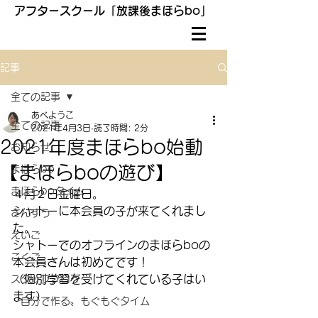
アフタースクール「放課後まほらbo」
記事
全ての記事
あべようこ
全ての記事
2021年4月3日
読了時間: 2分
2021年度まほらbo始動
お知らせ
【まほらboの遊び】
まほらbo
まほらboタイム
４月２日金曜日。
シャトーに本会員の子が来てくれまし
さんすう
た。
えいご
シャトーでのオフラインのまほらboの
こくご
本会員さんは初めてです！
（個別学習を受けてくれている子はい
スタッフブログ
ます）
〝自分で作る〟もぐもぐタイム