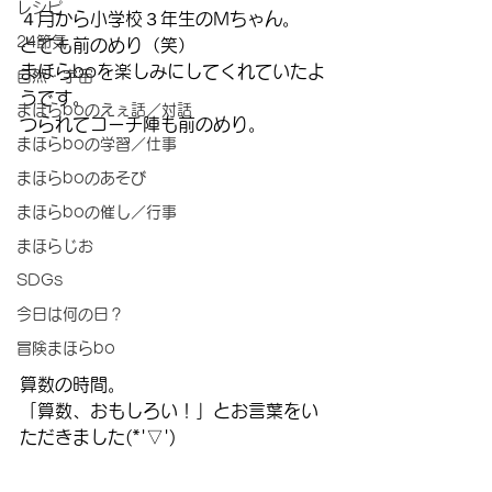
レシピ
４月から小学校３年生のMちゃん。
24節気
とても前のめり（笑）
まほらboを楽しみにしてくれていたよ
自然・宇宙
うです。
まほらboのえぇ話／対話
つられてコーチ陣も前のめり。
まほらboの学習／仕事
まほらboのあそび
まほらboの催し／行事
まほらじお
SDGs
今日は何の日？
冒険まほらbo
算数の時間。
「算数、おもしろい！」とお言葉をい
ただきました(*'▽')