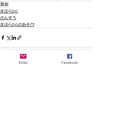
算数
まほらbo
さんすう
まほらboのあそび
Email
Facebook
すべて表示
最新記事