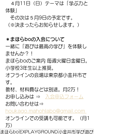
　４月11日（日）テーマは「学ぶ力と
体験」
　その次は５月9日の予定です。
（※決まったらお知らせします。）
＊まほらboの入会について
一緒に「遊びは最高の学び」を体験し
ませんか？！
まほらboのご案内 毎週火曜日金曜日。
小学校3年生以上推奨。
オフラインの会場は東京都小金井市で
す。
教材、材料費などは別途。月2万！
お申し込みは ⇒　
入会申込フォーム
お問い合わせは⇒　
houkago.mahohlabo@gmail.com 
オンラインでの受講も可能です。（月1
万）
まほらbo
EXPLAYGROUND
小金井市
学び
遊び