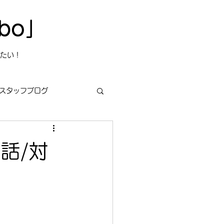
bo」
たい！
スタッフブログ
話/対
s
今日は何の日？