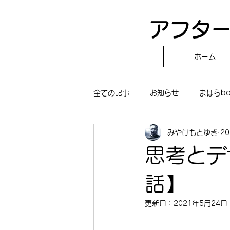
アフター
ホーム
全ての記事
お知らせ
まほらb
みやけもとゆき
2
〝自分で作る〟もぐもぐタイム
思考とデ
まほらboの学習／仕事
まほら
話】
更新日：
2021年5月24日
冒険まほらbo