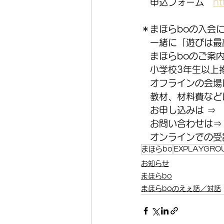
　申込フォーム　
ht
＊まほらboの入会
　一緒に「遊びは最
　まほらboのご案
　小学校3年生以上
　オフラインの会場
　教材、材料費などは
　お申し込みは ⇒
　お問い合わせは⇒
　オンラインでの受講
まほらbo
EXPLAYGRO
お知らせ
まほらbo
まほらboのえぇ話／対話