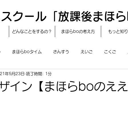
スクール「放課後まほら
どんなことをするの？
まほらboの考え方
もっと知り
o
まほらboタイム
さんすう
えいご
こくご
021年5月23日
読了時間: 1分
レシピ
24節気
自然・宇宙
まほらboのえぇ話／対話
ザイン【まほらboのええ
boのあそび
まほらboの催し／行事
まほらじお
SDG