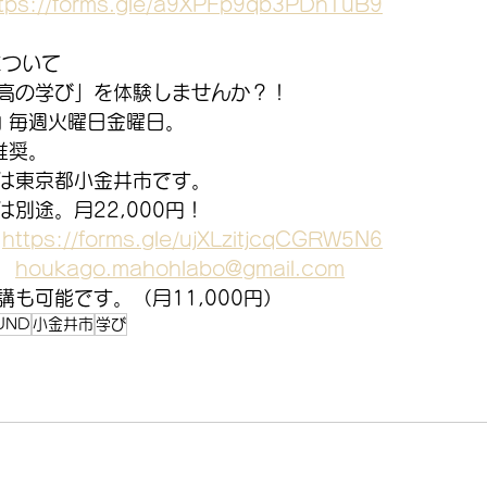
tps://forms.gle/a9XPFp9qb3PDnTuB9
について
高の学び」を体験しませんか？！
内 毎週火曜日金曜日。
推奨。
は東京都小金井市です。
別途。月22,000円！
　
https://forms.gle/ujXLzitjcqCGRW5N6
　
houkago.mahohlabo@gmail.com
も可能です。（月11,000円）
UND
小金井市
学び