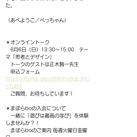
た。
（あべようこ／べっちゃん）
＊オンライントーク
　6月6日（日）13:30～15:00　テー
マ「思考とデザイン」
　トークのゲストは正木賢一先生
　申込フォーム　
https://forms.gle/a9XPFp9qb3PD
nTuB9
　ご質問、お待ちしています！
＊まほらboの入会について
　一緒に「遊びは最高の学び」を体験
しませんか？！
　まほらboのご案内 毎週火曜日金曜