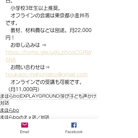
日。
　小学校3年生以上推奨。
　オフラインの会場は東京都小金井市
です。
　教材、材料費などは別途。月22,000
円！
　お申し込みは ⇒　
https://forms.gle/ujXLzitjcqCGRW
5N6
　お問い合わせは⇒　
houkago.mahohlabo@gmail.com
　オンラインでの受講も可能です。
（月11,000円）
まほらbo
EXPLAYGROUND
学び
子ども
声かけ
対話
まほらbo
まほらboのえぇ話／対話
Email
Facebook