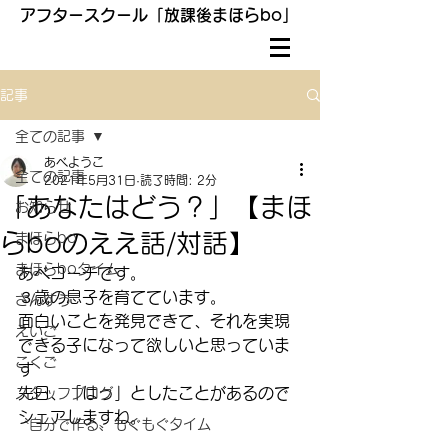
アフタースクール「放課後まほらbo」
記事
全ての記事
あべようこ
全ての記事
2021年5月31日
読了時間: 2分
「あなたはどう？」【まほ
お知らせ
らboのええ話/対話】
まほらbo
まほらboタイム
あべコーチです。
３歳の息子を育てています。
さんすう
面白いことを発見できて、それを実現
えいご
できる子になって欲しいと思っていま
こくご
す
先日、「はっ」としたことがあるので
スタッフブログ
シェアしますね。
〝自分で作る〟もぐもぐタイム