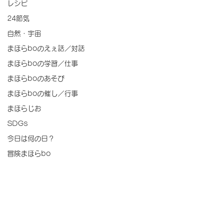
レシピ
24節気
自然・宇宙
まほらboのえぇ話／対話
まほらboの学習／仕事
まほらboのあそび
まほらboの催し／行事
まほらじお
SDGs
今日は何の日？
冒険まほらbo