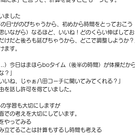
いました
何の日”がのびちゃうから、初めから時間をとっておこう
思いながら）なるほど、いいね！どのくらい伸ばしてお
だけだと後ろも延びちゃうから、どこで調整しようか？
けます。
…）今日はまほらboタイム（後半の時間）が体操だか
な？」
いいね、じゃぁ八田コーチに聞いてみてくれる？』
由を話し許可を得ていました。
科の学習も大切にしますが
面での考えを大切にしています。
をやってみる
み立てることは計算もするし時間も考える