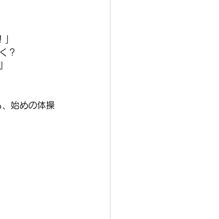
！」
く？
』
ら、始めの体操