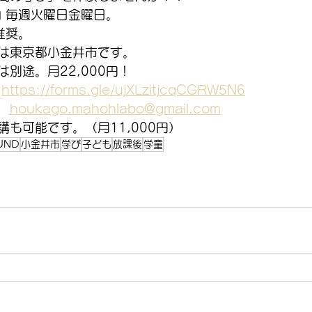
内 毎週火曜日金曜日。
推奨。
は東京都小金井市です。
別途。月22,000円！
　
https://forms.gle/ujXLzitjcqCGRW5N6
　
houkago.mahohlabo@gmail.com
も可能です。（月11,000円）
UND
小金井市
学び
子ども
放課後
学童