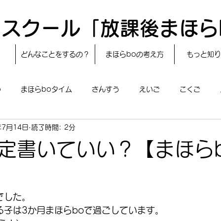
スクール「放課後まほら
どんなことをするの？
まほらboの考え方
もっと知り
o
まほらboタイム
さんすう
えいご
こくご
年7月14日
読了時間: 2分
レシピ
24節気
自然・宇宙
まほらboのえぇ話／対話
定書いていい？【まほら
boのあそび
まほらboの催し／行事
まほらじお
SDG
】
でした。
る子は3か月まほらboで過ごしています。