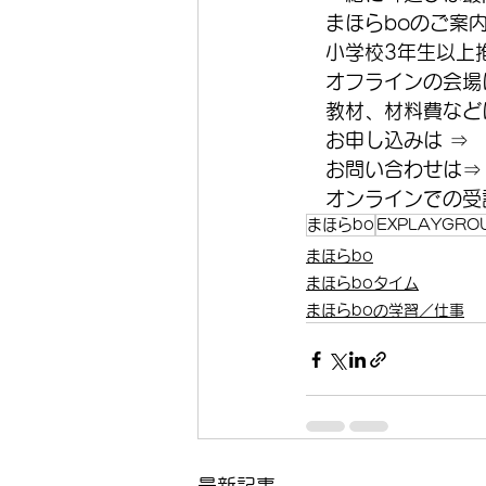
　まほらboのご案
　小学校3年生以上
　オフラインの会場
　教材、材料費などは
　お申し込みは ⇒
　お問い合わせは⇒
　オンラインでの受講
まほらbo
EXPLAYGRO
まほらbo
まほらboタイム
まほらboの学習／仕事