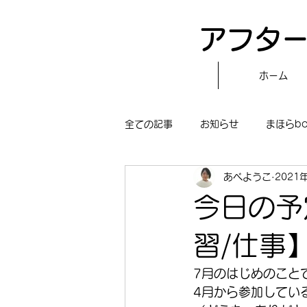
アフター
ホーム
全ての記事
お知らせ
まほらb
あべようこ
2021
〝自分で作る〟もぐもぐタイム
今日の予
まほらboの学習／仕事
まほら
習/仕事
7月のはじめのこと
冒険まほらbo
4月から参加してい