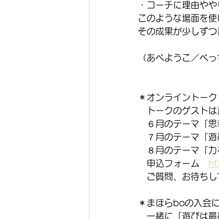
・コーチに理由やや
このような場面を使
その成果が少しずつ
（あべようこ／べっ
＊オンライントーク　
　トークのゲストは
　６月のテーマ「思
　７月のテーマ「遊
　８月のテーマ「力
　申込フォーム　
ht
　ご質問、お待ちし
＊まほらboの入会
　一緒に「遊びは最