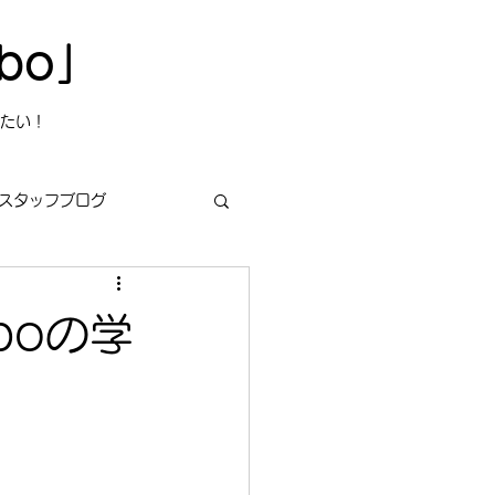
bo」
たい！
スタッフブログ
boの学
s
今日は何の日？