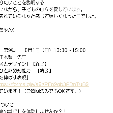
りたいことを説明する
いながら、子どもの自立を促しています。
表れているなぁと感じて嬉しくなった日でした。
ちゃん）
第9弾！　8月1日（日）13:30～15:00
正木賢一先生
考とデザイン」【終了】
びと非認知能力」【終了】
を伸ばす表現」
tps://forms.gle/a9XPFp9qb3PDnTuB9
ています！（ご質問のみでもOKです。）
について
高の学び」を体験しませんか？！