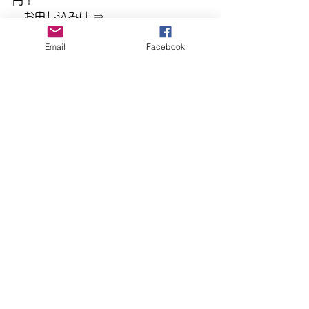
　お申し込みは ⇒　
https://forms.gle/ujXLzitjcqCGRW
Email
Facebook
5N6
　お問い合わせは⇒　
houkago.mahohlabo@gmail.com
　オンラインでの受講も可能です。
（月11,000円）
まほらbo
EXPLAYGROUND
学び
SDGs
遊び
自由研究
まほらboの催し／行事
すべて表示
最新記事