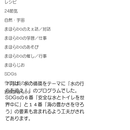
レシピ
24節気
自然・宇宙
まほらboのえぇ話／対話
まほらboの学習／仕事
まほらboのあそび
まほらboの催し／行事
まほらじお
SDGs
今日は何の日？
７月は、水の循環をテーマに「水の行
方を追え！」のプログラムでした。
冒険まほらbo
SDGsの６番「安全な水とトイレを世
界中に」と１４番「海の豊かさを守ろ
う」の要素も含まれるよう工夫がされ
てあります。