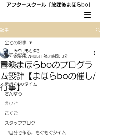
アフタースクール「放課後まほらbo」
記事
全ての記事
みやけもとゆき
全ての記事
2021年7月25日
読了時間: 3分
冒険まほらboのプログラ
お知らせ
ム設計【まほらboの催し/
まほらbo
まほらboタイム
行事】
さんすう
えいご
こくご
スタッフブログ
〝自分で作る〟もぐもぐタイム