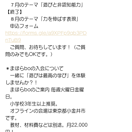
　７月のテーマ「遊びと非認知能力」
【終了】
　８月のテーマ「力を伸ばす表現」
　申込フォーム　
https://forms.gle/a9XPFp9qb3PD
nTuB9
　ご質問、お待ちしています！（ご質
問のみでもOKです。）
＊まほらboの入会について
　一緒に「遊びは最高の学び」を体験
しませんか？！
　まほらboのご案内 毎週火曜日金曜
日。
　小学校3年生以上推奨。
　オフラインの会場は東京都小金井市
です。
　教材、材料費などは別途。月22,000
円！