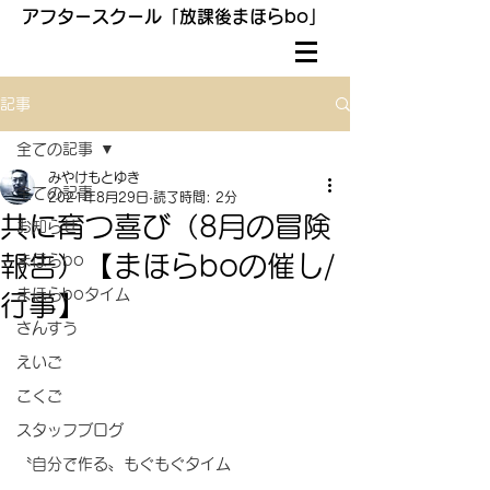
アフタースクール「放課後まほらbo」
記事
全ての記事
みやけもとゆき
全ての記事
2021年8月29日
読了時間: 2分
共に育つ喜び（8月の冒険
お知らせ
報告）【まほらboの催し/
まほらbo
まほらboタイム
行事】
さんすう
えいご
こくご
スタッフブログ
〝自分で作る〟もぐもぐタイム