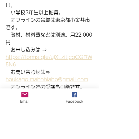
日。
　小学校3年生以上推奨。
　オフラインの会場は東京都小金井市
です。
　教材、材料費などは別途。月22,000
円！
　お申し込みは ⇒　
https://forms.gle/ujXLzitjcqCGRW
5N6
　お問い合わせは⇒　
houkago.mahohlabo@gmail.com
　オンラインでの受講も可能です。
（月11,000円）
Email
Facebook
まほらbo
EXPLAYGROUND
小金井市
学び
子ども
挑戦
まほらboの催し／行事
まほらbo