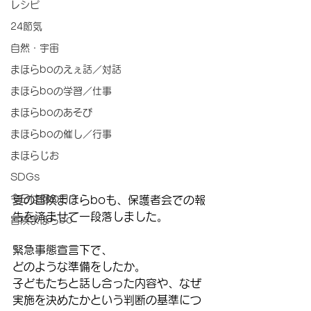
レシピ
24節気
自然・宇宙
まほらboのえぇ話／対話
まほらboの学習／仕事
まほらboのあそび
まほらboの催し／行事
まほらじお
SDGs
今日は何の日？
夏の冒険まほらboも、保護者会での報
告を済ませて一段落しました。
冒険まほらbo
緊急事態宣言下で、
どのような準備をしたか。
子どもたちと話し合った内容や、なぜ
実施を決めたかという判断の基準につ