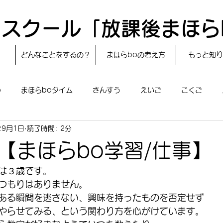
スクール「放課後まほら
どんなことをするの？
まほらboの考え方
もっと知り
o
まほらboタイム
さんすう
えいご
こくご
年9月1日
読了時間: 2分
レシピ
24節気
自然・宇宙
まほらboのえぇ話／対話
【まほらbo学習/仕事】
boのあそび
まほらboの催し／行事
まほらじお
SDG
は３歳です。
つもりはありません。
ある瞬間を逃さない、興味を持ったものを否定せず
やらせてみる、という関わり方を心がけています。