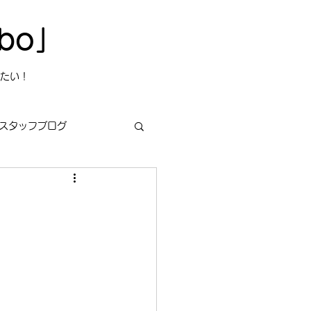
bo」
たい！
スタッフブログ
s
今日は何の日？