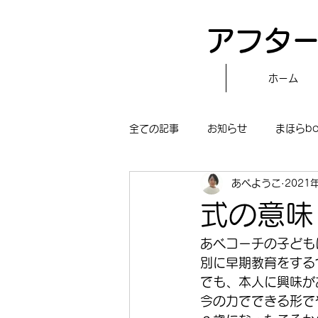
アフター
ホーム
全ての記事
お知らせ
まほらb
あべようこ
2021
〝自分で作る〟もぐもぐタイム
式の意味
まほらboの学習／仕事
まほら
あべコーチの子ども
別に早期教育をする
でも、本人に興味が
冒険まほらbo
今の力でできる形で