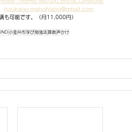
　
https://forms.gle/ujXLzitjcqCGRW5N6
　
houkago.mahohlabo@gmail.com
も可能です。（月11,000円）
UND
小金井市
学び
勉強法
算数
声かけ