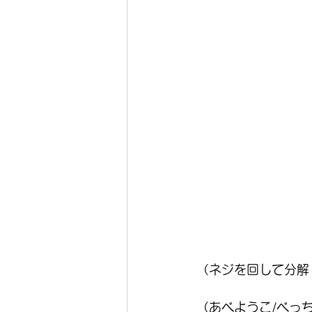
（ネジを回して分解
（あべようこ/べっ