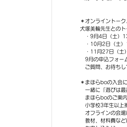
＊オンライントーク
犬塚美輪先生とのト
　・9月4日（土）13
　・10月2日（土）13
　・11月27日（土）1
　9月の申込フォー
　ご質問、お待ちし
＊まほらboの入会
　一緒に「遊びは最
　まほらboのご案
　小学校3年生以上
　オフラインの会場
　教材、材料費などは