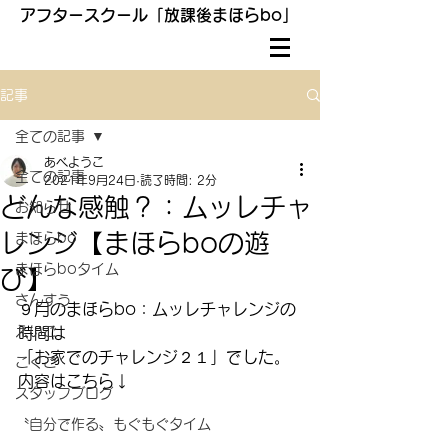
アフタースクール「放課後まほらbo」
記事
全ての記事
あべようこ
全ての記事
2021年9月24日
読了時間: 2分
どんな感触？：ムッレチャ
お知らせ
レンジ【まほらboの遊
まほらbo
まほらboタイム
び】
さんすう
９月のまほらbo：ムッレチャレンジの
えいご
時間は
「お家でのチャレンジ２１」でした。
こくご
内容はこちら↓
スタッフブログ
〝自分で作る〟もぐもぐタイム