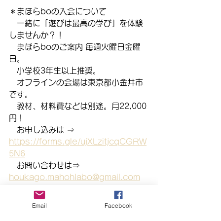
＊まほらboの入会について
　一緒に「遊びは最高の学び」を体験
しませんか？！
　まほらboのご案内 毎週火曜日金曜
日。
　小学校3年生以上推奨。
　オフラインの会場は東京都小金井市
です。
　教材、材料費などは別途。月22,000
円！
　お申し込みは ⇒　
https://forms.gle/ujXLzitjcqCGRW
5N6
　お問い合わせは⇒　
houkago.mahohlabo@gmail.com
　オンラインでの受講も可能です。
（月11,000円）
Email
Facebook