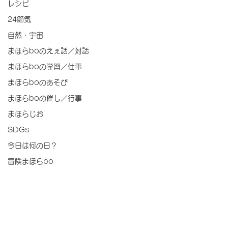
レシピ
24節気
自然・宇宙
まほらboのえぇ話／対話
まほらboの学習／仕事
まほらboのあそび
まほらboの催し／行事
まほらじお
SDGs
今日は何の日？
冒険まほらbo