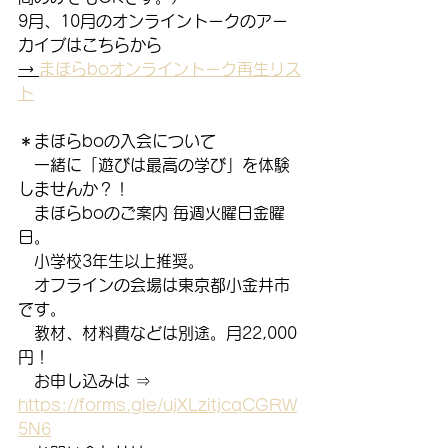
9月、10月のオンライントークのアー
カイブはこちらから
→ 
まほらboオンライントーク再生リス
ト
＊まほらboの入会について
　一緒に「遊びは最高の学び」を体験
しませんか？！
　まほらboのご案内 毎週火曜日金曜
日。
　小学校3年生以上推奨。
　オフラインの会場は東京都小金井市
です。
　教材、材料費などは別途。月22,000
円！
　お申し込みは ⇒　
https://forms.gle/ujXLzitjcqCGRW
5N6