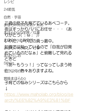
レシピ
24節気
自然・宇宙
三歳の息子を育てているあべコーチ。
まほらboのえぇ話／対話
夜はすっかりパパにお任せ・・・（あ
まほらboの学習／仕事
りがとう(´；ω；`)）
まほらboのあそび
いやだ、いやだの真っ最中。
知識では知っているので「自我が目覚
まほらboの催し／行事
めているのだなぁ」と俯瞰して見れる
まほらじお
ときと
SDGs
「あーもうっ！」ってなってしまう時
と・・・色々ありますよね。
今日は何の日？
冒険まほらbo
子育ての悩みシリーズはこちらから　
↓
https://www.maholab.org/blog/se
arch/%E6%82%A9%E3%81%BF