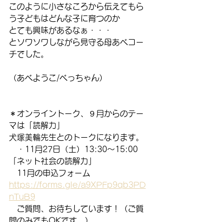
このように小さなころから伝えてもら
う子どもはどんな子に育つのか
とても興味があるなぁ・・・
とソワソワしながら見守る母あべコー
チでした。
（あべようこ/べっちゃん）
＊オンライントーク、９月からのテー
マは「読解力」
犬塚美輪先生とのトークになります。
　・11月27日（土）13:30～15:00　
「ネット社会の読解力」
　11月の申込フォーム　
https://forms.gle/a9XPFp9qb3PD
nTuB9
　ご質問、お待ちしています！（ご質
問のみでもOKです。）