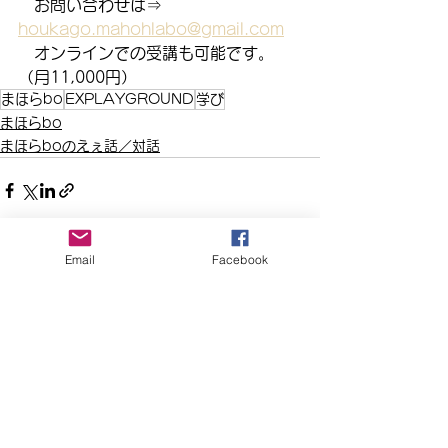
　お問い合わせは⇒　
houkago.mahohlabo@gmail.com
　オンラインでの受講も可能です。
（月11,000円）
まほらbo
EXPLAYGROUND
学び
まほらbo
まほらboのえぇ話／対話
Email
Facebook
すべて表示
最新記事