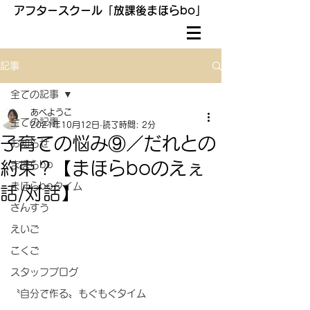
アフタースクール「放課後まほらbo」
記事
全ての記事
あべようこ
全ての記事
2021年10月12日
読了時間: 2分
子育ての悩み⑨／だれとの
お知らせ
約束？【まほらboのえぇ
まほらbo
まほらboタイム
話/対話】
さんすう
えいご
こくご
スタッフブログ
〝自分で作る〟もぐもぐタイム