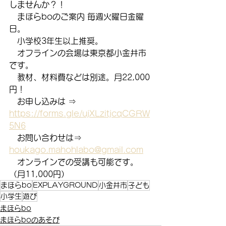
しませんか？！
　まほらboのご案内 毎週火曜日金曜
日。
　小学校3年生以上推奨。
　オフラインの会場は東京都小金井市
です。
　教材、材料費などは別途。月22,000
円！
　お申し込みは ⇒　
https://forms.gle/ujXLzitjcqCGRW
5N6
　お問い合わせは⇒　
houkago.mahohlabo@gmail.com
　オンラインでの受講も可能です。
（月11,000円）
まほらbo
EXPLAYGROUND
小金井市
子ども
小学生
遊び
まほらbo
まほらboのあそび