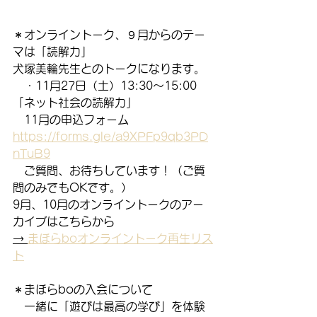
＊オンライントーク、９月からのテー
マは「読解力」
犬塚美輪先生とのトークになります。
　・11月27日（土）13:30～15:00　
「ネット社会の読解力」
　11月の申込フォーム　
https://forms.gle/a9XPFp9qb3PD
nTuB9
　ご質問、お待ちしています！（ご質
問のみでもOKです。）
9月、10月のオンライントークのアー
カイブはこちらから
→ 
まほらboオンライントーク再生リス
ト
＊まほらboの入会について
　一緒に「遊びは最高の学び」を体験