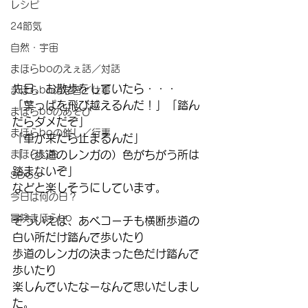
レシピ
24節気
自然・宇宙
まほらboのえぇ話／対話
先日、お散歩をしていたら・・・
まほらboの学習／仕事
「葉っぱを飛び越えるんだ！」「踏ん
まほらboのあそび
だらダメだぞ」
まほらboの催し／行事
「車が来たら止まるんだ」
「（歩道のレンガの）色がちがう所は
まほらじお
踏まないぞ」
SDGs
などと楽しそうにしています。
今日は何の日？
冒険まほらbo
そういえば、あべコーチも横断歩道の
白い所だけ踏んで歩いたり
歩道のレンガの決まった色だけ踏んで
歩いたり
楽しんでいたなーなんて思いだしまし
た。