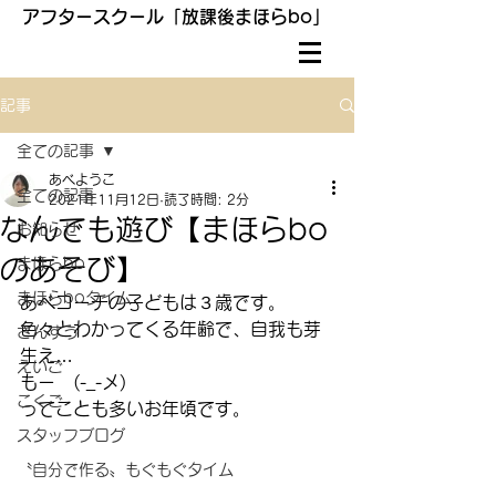
アフタースクール「放課後まほらbo」
記事
全ての記事
あべようこ
全ての記事
2021年11月12日
読了時間: 2分
なんでも遊び【まほらbo
お知らせ
のあそび】
まほらbo
まほらboタイム
あべコーチの子どもは３歳です。
色々とわかってくる年齢で、自我も芽
さんすう
生え…
えいご
もー　(-_-メ)
こくご
ってことも多いお年頃です。
スタッフブログ
〝自分で作る〟もぐもぐタイム