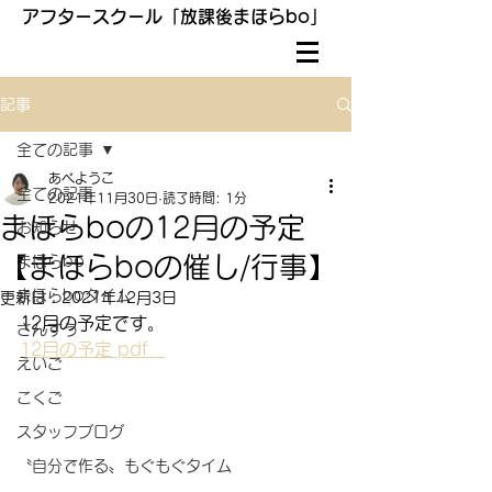
アフタースクール「放課後まほらbo」
記事
全ての記事
あべようこ
全ての記事
2021年11月30日
読了時間: 1分
まほらboの12月の予定
お知らせ
【まほらboの催し/行事】
まほらbo
まほらboタイム
更新日：
2021年12月3日
12月の予定です。
さんすう
12月の予定 pdf   
えいご
こくご
スタッフブログ
〝自分で作る〟もぐもぐタイム