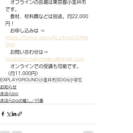
　オフラインの会場は東京都小金井市
です。
　教材、材料費などは別途。月22,000
円！
　お申し込みは ⇒　
https://forms.gle/ujXLzitjcqCGRW
5N6
　お問い合わせは⇒　
houkago.mahohlabo@gmail.com
　オンラインでの受講も可能です。
（月11,000円）
EXPLAYGROUND
小金井市
SDGs
小学生
お知らせ
まほらbo
まほらboの催し／行事