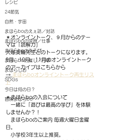
レシピ
24節気
自然・宇宙
まほらboのえぇ話／対話
＊オンライントーク、９月からのテー
まほらboの学習／仕事
マは「読解力」
まほらboのあそび
犬塚美輪先生とのトークになります。
9月、10月、11月のオンライントーク
まほらboの催し／行事
のアーカイブはこちらから
まほらじお
→ 
まほらboオンライントーク再生リス
SDGs
ト
今日は何の日？
＊まほらboの入会について
冒険まほらbo
　一緒に「遊びは最高の学び」を体験
しませんか？！
　まほらboのご案内 毎週火曜日金曜
日。
　小学校3年生以上推奨。