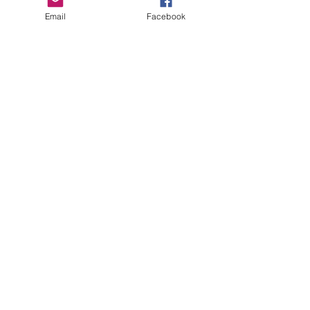
Email
Facebook
コメント
コメントを追加…
はじめてのまほら
まほらboの20
bo2026夏【まほらboの
予定【まほらbo
催し/行事】
事】