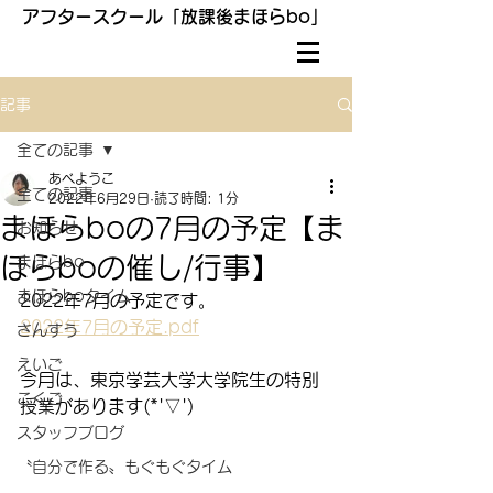
アフタースクール「放課後まほらbo」
記事
全ての記事
あべようこ
全ての記事
2022年6月29日
読了時間: 1分
まほらboの7月の予定【ま
お知らせ
ほらboの催し/行事】
まほらbo
まほらboタイム
2022年7月の予定です。
2022年7月の予定.pdf
さんすう
えいご
今月は、東京学芸大学大学院生の特別
こくご
授業があります(*'▽')
スタッフブログ
〝自分で作る〟もぐもぐタイム