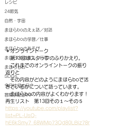
レシピ
24節気
自然・宇宙
まほらboのえぇ話／対話
まほらboの学習／仕事
まほらboのあそび
＊オンライントーク
　第13回はスタッフのふりかえり。
まほらboの催し／行事
　これまでのオンライントークの振り
まほらじお
返りと
SDGs
　その内容がどのようにまほらboで活
今日は何の日？
きているかについて語っています。
　まほらboの内容がよくわかります！
冒険まほらbo
再生リスト　第13回その１～その５
https://youtube.com/playlist?
list=PL-UsQ-
hE6kSmy7_68WMp73Qd80LBiz78r