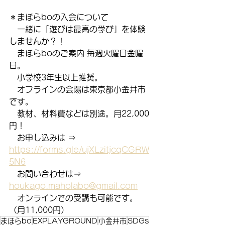
＊まほらboの入会について
　一緒に「遊びは最高の学び」を体験
しませんか？！
　まほらboのご案内 毎週火曜日金曜
日。
　小学校3年生以上推奨。
　オフラインの会場は東京都小金井市
です。
　教材、材料費などは別途。月22,000
円！
　お申し込みは ⇒　
https://forms.gle/ujXLzitjcqCGRW
5N6
　お問い合わせは⇒　
houkago.maholabo@gmail.com
　オンラインでの受講も可能です。
（月11,000円）
まほらbo
EXPLAYGROUND
小金井市
SDGs