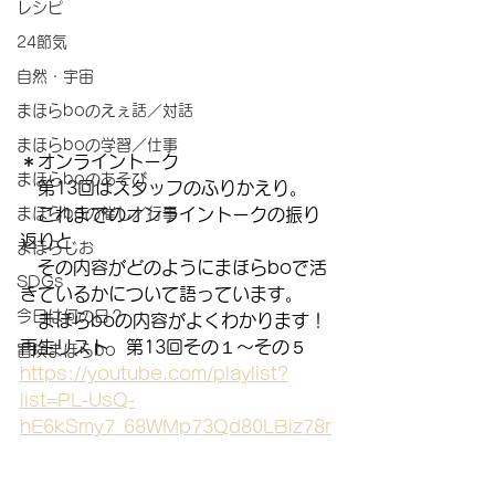
レシピ
24節気
自然・宇宙
まほらboのえぇ話／対話
まほらboの学習／仕事
＊オンライントーク
まほらboのあそび
　第13回はスタッフのふりかえり。
　これまでのオンライントークの振り
まほらboの催し／行事
返りと
まほらじお
　その内容がどのようにまほらboで活
SDGs
きているかについて語っています。
今日は何の日？
　まほらboの内容がよくわかります！
再生リスト　第13回その１～その５
冒険まほらbo
https://youtube.com/playlist?
list=PL-UsQ-
hE6kSmy7_68WMp73Qd80LBiz78r