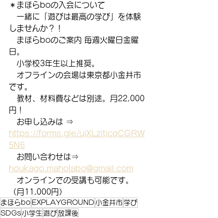
＊まほらboの入会について
　一緒に「遊びは最高の学び」を体験
しませんか？！
　まほらboのご案内 毎週火曜日金曜
日。
　小学校3年生以上推奨。
　オフラインの会場は東京都小金井市
です。
　教材、材料費などは別途。月22,000
円！
　お申し込みは ⇒　
https://forms.gle/ujXLzitjcqCGRW
5N6
　お問い合わせは⇒　
houkago.maholabo@gmail.com
　オンラインでの受講も可能です。
（月11,000円）
まほらbo
EXPLAYGROUND
小金井市
学び
SDGs
小学生
遊び
放課後