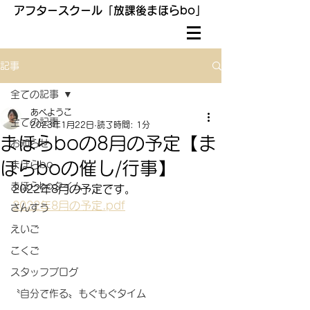
アフタースクール「放課後まほらbo」
記事
全ての記事
あべようこ
全ての記事
2023年1月22日
読了時間: 1分
まほらboの8月の予定【ま
お知らせ
ほらboの催し/行事】
まほらbo
まほらboタイム
2022年8月の予定です。
2022年8月の予定.pdf
さんすう
えいご
こくご
スタッフブログ
〝自分で作る〟もぐもぐタイム