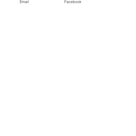
Email
Facebook
コメント
コメントを追加…
はじめてのまほら
まほらboの20
bo2026夏【まほらboの
予定【まほらbo
催し/行事】
事】