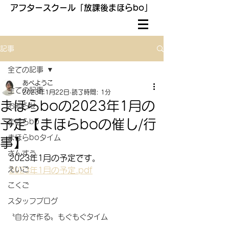
アフタースクール「放課後まほらbo」
記事
全ての記事
あべようこ
全ての記事
2023年1月22日
読了時間: 1分
まほらboの2023年1月の
お知らせ
予定【まほらboの催し/行
まほらbo
まほらboタイム
事】
さんすう
2023年1月の予定です。
えいご
2023年1月の予定.pdf
こくご
スタッフブログ
〝自分で作る〟もぐもぐタイム