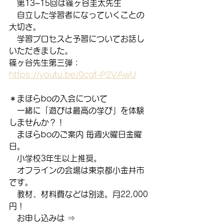
　第13~15回は篠ヶ谷圭太先生
　自立した学習者になっていくことの
大切さ。
　学習プロセスと予習についてお話し
いただきました。
篠ヶ谷先生第三弾：　 
https://youtu.be/0cgf-P2VAwU
＊まほらboの入会について
　一緒に「遊びは最高の学び」を体験
しませんか？！
　まほらboのご案内 毎週火曜日金曜
日。
　小学校3年生以上推奨。
　オフラインの会場は東京都小金井市
です。
　教材、材料費などは別途。月22,000
円！
　お申し込みは ⇒　