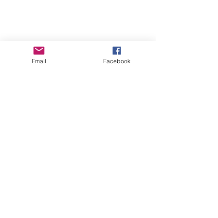
Email
Facebook
コメント
コメントを追加…
はじめてのまほら
まほらboの20