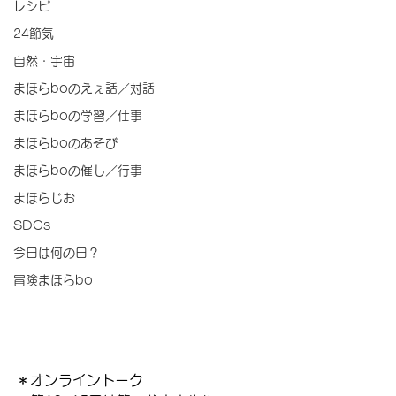
レシピ
24節気
自然・宇宙
まほらboのえぇ話／対話
まほらboの学習／仕事
まほらboのあそび
まほらboの催し／行事
まほらじお
SDGs
今日は何の日？
冒険まほらbo
＊オンライントーク