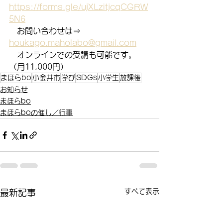
https://forms.gle/ujXLzitjcqCGRW
5N6
　お問い合わせは⇒　
houkago.maholabo@gmail.com
　オンラインでの受講も可能です。
（月11,000円）
まほらbo
小金井市
学び
SDGs
小学生
放課後
お知らせ
まほらbo
まほらboの催し／行事
すべて表示
最新記事