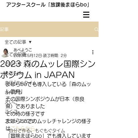
アフタースクール「放課後まほらbo」
記事
全ての記事
あべようこ
全ての記事
2023年5月12日
読了時間: 2分
2023 森のムッレ国際シン
お知らせ
ポジウム in JAPAN
まほらbo
まほらboタイム
まほらboでも導入している「森のムッ
レ教育」
さんすう
その国際シンポジウムが日本（奈良
えいご
県）でありました
こくご
その時の様子です
まほらboでのムッレチャレンジの様子
スタッフブログ
は
こちらから
〝自分で作る〟もぐもぐタイム
「冒険まほらbo」でも導入しています