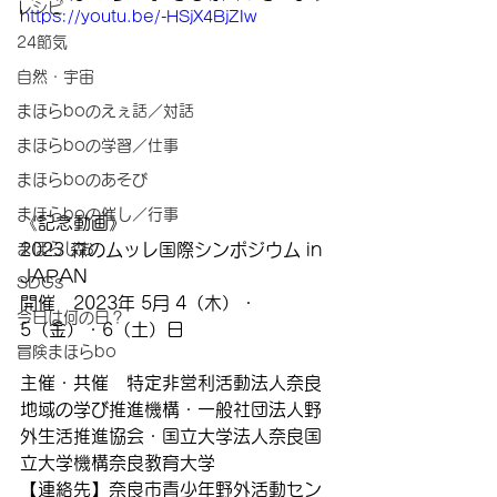
レシピ
https://youtu.be/-HSjX4BjZIw
24節気
自然・宇宙
まほらboのえぇ話／対話
まほらboの学習／仕事
まほらboのあそび
まほらboの催し／行事
《記念動画》
2023 森のムッレ国際シンポジウム in 
まほらじお
JAPAN
SDGs
開催　2023年 5月 4（木）・
今日は何の日？
5（金）・6（土）日　　
冒険まほらbo
主催・共催　特定非営利活動法人奈良
地域の学び推進機構・一般社団法人野
外生活推進協会・国立大学法人奈良国
立大学機構奈良教育大学　　　
【連絡先】奈良市青少年野外活動セン