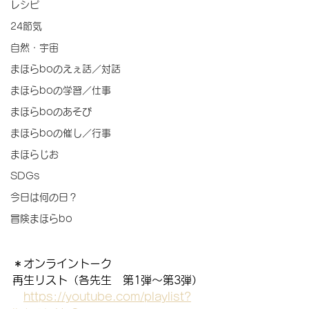
レシピ
24節気
自然・宇宙
まほらboのえぇ話／対話
まほらboの学習／仕事
まほらboのあそび
まほらboの催し／行事
まほらじお
SDGs
今日は何の日？
冒険まほらbo
＊オンライントーク
再生リスト（各先生　第1弾～第3弾）
https://youtube.com/playlist?