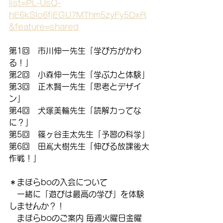
list=PL-UsQ-
hE6kSlo6fjEGU7MThm5zyFy5DxR
&feature=shared
第1回　市川伸一先生「学び方がかわ
る！」
第2回　小森伸一先生「学ぶ力と体験」
第3回　正木賢一先生「思考とデザイ
ン」
第4回　犬塚美輪先生「読解力ってな
に？」
第5回　篠ヶ谷圭太先生「予習の科学」
第6回　田嶌大樹先生「伸びる放課後大
作戦！」
＊まほらboの入会について
　一緒に「遊びは最高の学び」を体験
しませんか？！
　まほらboのご案内 毎週火曜日金曜