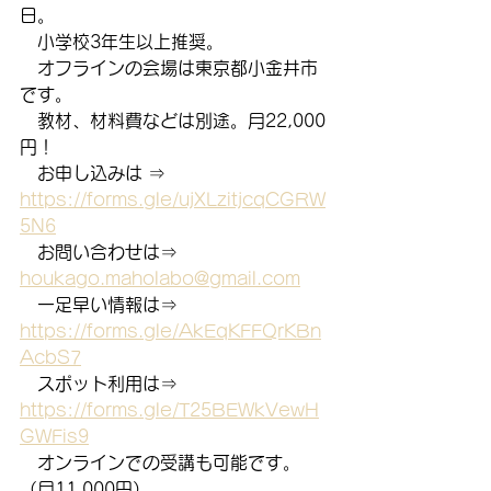
日。
　小学校3年生以上推奨。
　オフラインの会場は東京都小金井市
です。
　教材、材料費などは別途。月22,000
円！
　お申し込みは ⇒　
https://forms.gle/ujXLzitjcqCGRW
5N6
　お問い合わせは⇒　
houkago.maholabo@gmail.com
　一足早い情報は⇒　
https://forms.gle/AkEqKFFQrKBn
AcbS7
　スポット利用は⇒　
https://forms.gle/T25BEWkVewH
GWFis9
　オンラインでの受講も可能です。
（月11,000円）