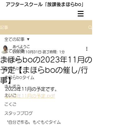
アフタースクール「放課後まほらbo」
記事
全ての記事
あべようこ
全ての記事
2023年10月31日
読了時間: 1分
まほらboの2023年11月の
お知らせ
予定【まほらboの催し/行
まほらbo
まほらboタイム
事】
さんすう
2023年11月の予定です。
えいご
2023年11月の予定.pdf
こくご
スタッフブログ
〝自分で作る〟もぐもぐタイム