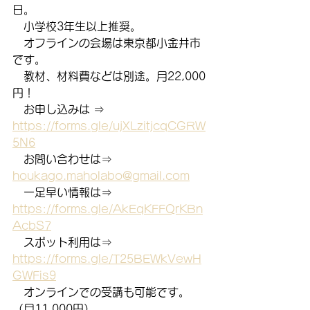
日。
　小学校3年生以上推奨。
　オフラインの会場は東京都小金井市
です。
　教材、材料費などは別途。月22,000
円！
　お申し込みは ⇒　
https://forms.gle/ujXLzitjcqCGRW
5N6
　お問い合わせは⇒　
houkago.maholabo@gmail.com
　一足早い情報は⇒　
https://forms.gle/AkEqKFFQrKBn
AcbS7
　スポット利用は⇒　
https://forms.gle/T25BEWkVewH
GWFis9
　オンラインでの受講も可能です。
（月11,000円）