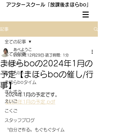
アフタースクール「放課後まほらbo」
記事
全ての記事
あべようこ
全ての記事
2023年12月29日
読了時間: 1分
まほらboの2024年1月の
お知らせ
予定【まほらboの催し/行
まほらbo
まほらboタイム
事】
さんすう
2024年1月の予定です。
えいご
2024年1月の予定.pdf
こくご
スタッフブログ
〝自分で作る〟もぐもぐタイム