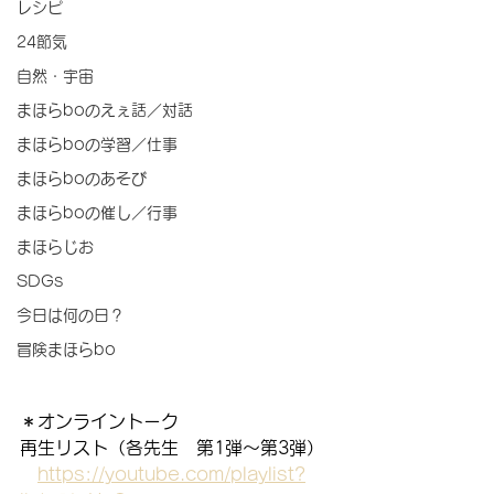
レシピ
24節気
自然・宇宙
まほらboのえぇ話／対話
まほらboの学習／仕事
まほらboのあそび
まほらboの催し／行事
まほらじお
SDGs
今日は何の日？
冒険まほらbo
＊オンライントーク
再生リスト（各先生　第1弾～第3弾）
https://youtube.com/playlist?