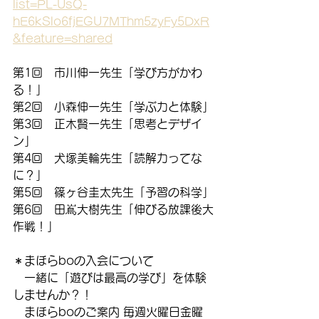
list=PL-UsQ-
hE6kSlo6fjEGU7MThm5zyFy5DxR
&feature=shared
第1回　市川伸一先生「学び方がかわ
る！」
第2回　小森伸一先生「学ぶ力と体験」
第3回　正木賢一先生「思考とデザイ
ン」
第4回　犬塚美輪先生「読解力ってな
に？」
第5回　篠ヶ谷圭太先生「予習の科学」
第6回　田嶌大樹先生「伸びる放課後大
作戦！」
＊まほらboの入会について
　一緒に「遊びは最高の学び」を体験
しませんか？！
　まほらboのご案内 毎週火曜日金曜