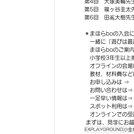
第4回　犬塚美輪先
第5回　篠ヶ谷圭太
第6回　田嶌大樹先
＊まほらboの入会
　一緒に「遊びは最
　まほらboのご案
　小学校3年生以上
　オフラインの会場
　教材、材料費などは
　お申し込みは ⇒
　お問い合わせは⇒
　一足早い情報は⇒
　スポット利用は⇒
　オンラインでの受講
 まずは、見学にお
EXPLAYGROUND
小金