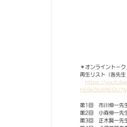
＊オンライントーク
再生リスト（各先生
https://youtube
hE6kSlo6fjEGU7
第1回　市川伸一先
第2回　小森伸一先
第3回　正木賢一先