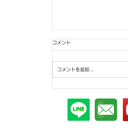
コメント
コメントを追加…
まほらboの2026年8月の予
定【まほらboの催し/行事】