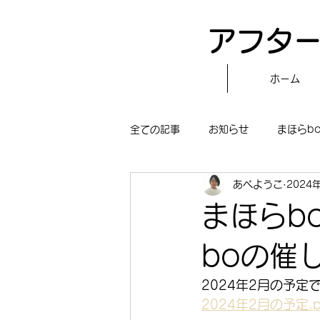
アフター
ホーム
全ての記事
お知らせ
まほらb
あべようこ
2024
〝自分で作る〟もぐもぐタイム
まほらb
まほらboの学習／仕事
まほら
boの催
2024年2月の予定
冒険まほらbo
2024年2月の予定.p