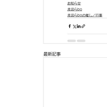
お知らせ
まほらbo
まほらboの催し／行事
最新記事