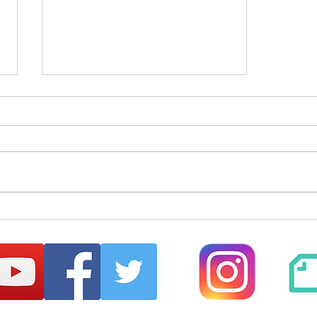
はじめてのまほらbo2026夏
【まほらboの催し/行事】