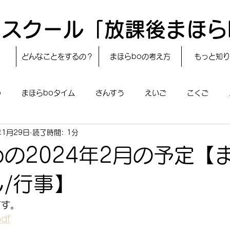
スクール「放課後まほら
どんなことをするの？
まほらboの考え方
もっと知り
o
まほらboタイム
さんすう
えいご
こくご
年1月29日
読了時間: 1分
レシピ
24節気
自然・宇宙
まほらboのえぇ話／対話
oの2024年2月の予定【
boのあそび
まほらboの催し／行事
まほらじお
SDG
し/行事】
です。
df