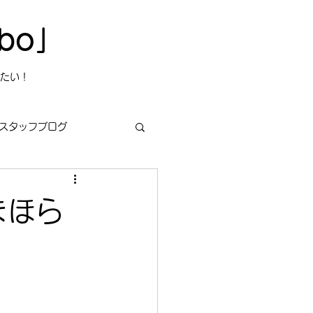
bo」
たい！
スタッフブログ
まほら
s
今日は何の日？