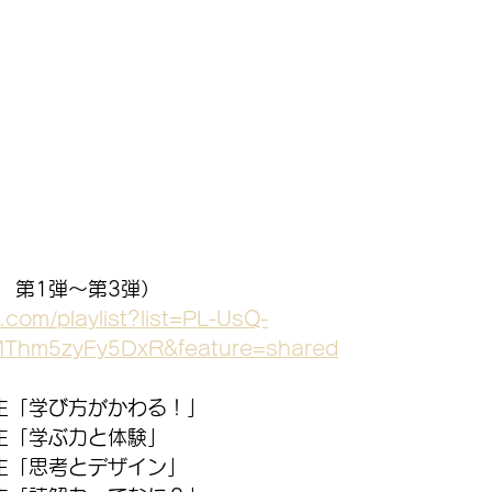
　第1弾～第3弾）
.com/playlist?list=PL-UsQ-
MThm5zyFy5DxR&feature=shared
生「学び方がかわる！」
生「学ぶ力と体験」
生「思考とデザイン」