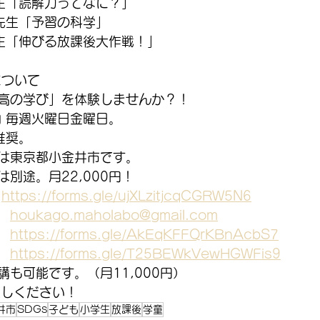
生「読解力ってなに？」
先生「予習の科学」
生「伸びる放課後大作戦！」
について
高の学び」を体験しませんか？！
内 毎週火曜日金曜日。
推奨。
は東京都小金井市です。
別途。月22,000円！
　
https://forms.gle/ujXLzitjcqCGRW5N6
　
houkago.maholabo@gmail.com
　
https://forms.gle/AkEqKFFQrKBnAcbS7
　
https://forms.gle/T25BEWkVewHGWFis9
も可能です。（月11,000円）
越しください！
井市
SDGs
子ども
小学生
放課後
学童