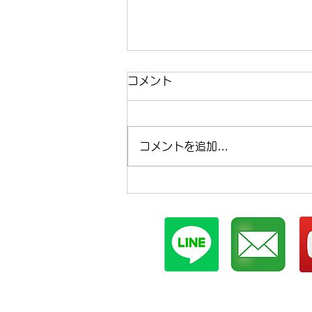
コメント
コメントを追加…
まほらboの2026年8月の予
定【まほらboの催し/行事】