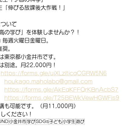
生「伸びる放課後大作戦！」
について
高の学び」を体験しませんか？！
内 毎週火曜日金曜日。
推奨。
は東京都小金井市です。
別途。月22,000円！
　
https://forms.gle/ujXLzitjcqCGRW5N6
　
houkago.maholabo@gmail.com
　
https://forms.gle/AkEqKFFQrKBnAcbS7
　
https://forms.gle/T25BEWkVewHGWFis9
も可能です。（月11,000円）
越しください！
UND
小金井市
学び
SDGs
子ども
小学生
遊び