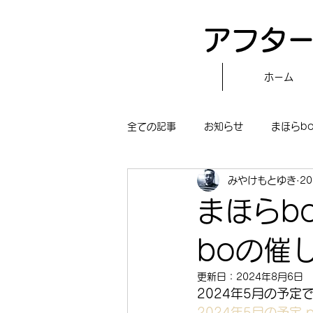
アフター
ホーム
全ての記事
お知らせ
まほらb
みやけもとゆき
2
〝自分で作る〟もぐもぐタイム
まほらb
まほらboの学習／仕事
まほら
boの催
更新日：
2024年8月6日
2024年5月の予定
冒険まほらbo
2024年5月の予定.p