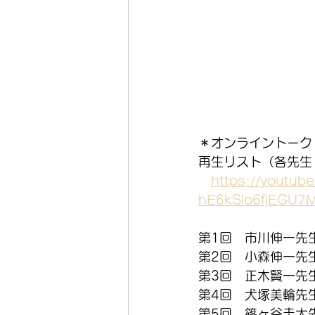
＊オンライントーク
再生リスト（各先生
https://youtube
hE6kSlo6fjEGU7
第1回　市川伸一先
第2回　小森伸一先
第3回　正木賢一先
第4回　犬塚美輪先
第5回　篠ヶ谷圭太