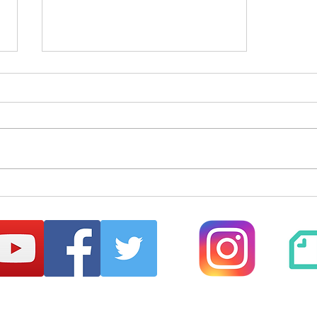
はじめてのまほらbo2026夏
【まほらboの催し/行事】