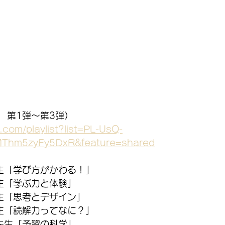
　第1弾～第3弾）
.com/playlist?list=PL-UsQ-
MThm5zyFy5DxR&feature=shared
生「学び方がかわる！」
生「学ぶ力と体験」
生「思考とデザイン」
生「読解力ってなに？」
先生「予習の科学」