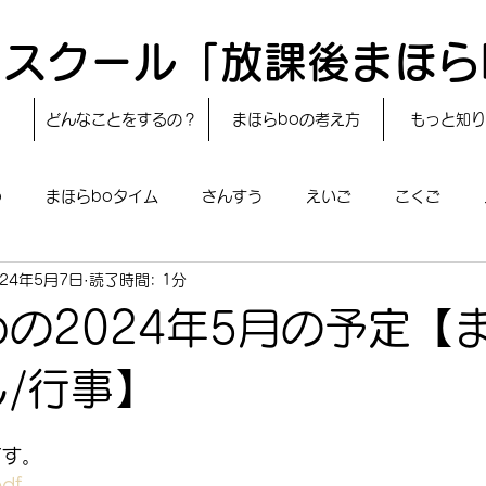
スクール「放課後まほら
どんなことをするの？
まほらboの考え方
もっと知り
o
まほらboタイム
さんすう
えいご
こくご
024年5月7日
読了時間: 1分
レシピ
24節気
自然・宇宙
まほらboのえぇ話／対話
oの2024年5月の予定【
boのあそび
まほらboの催し／行事
まほらじお
SDG
し/行事】
です。
df