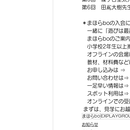
第6回　田嶌大樹先
＊まほらboの入会
　一緒に「遊びは最
　まほらboのご案
　小学校2年生以上
　オフラインの会場
　教材、材料費などは
　お申し込みは ⇒
　お問い合わせは⇒
　一足早い情報は⇒
　スポット利用は⇒
　オンラインでの受講
 まずは、見学にお
まほらbo
EXPLAYGRO
お知らせ