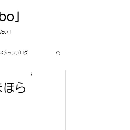
bo」
たい！
スタッフブログ
まほら
s
今日は何の日？