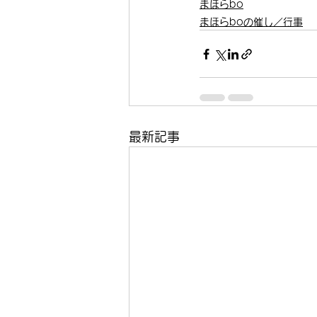
まほらbo
まほらboの催し／行事
最新記事