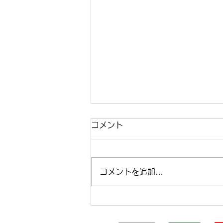
コメント
コメントを追加…
まほらboの2026年8月の予
定【まほらboの催し/行事】