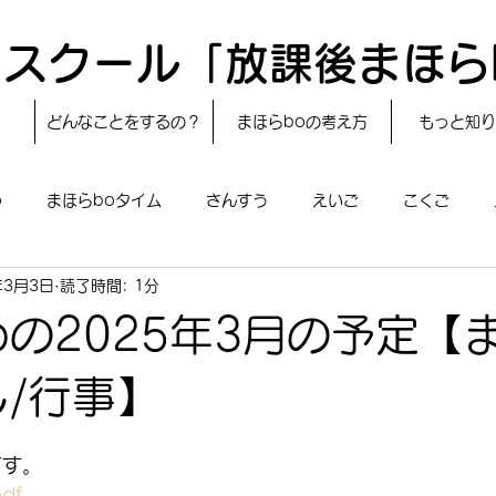
スクール「放課後まほら
どんなことをするの？
まほらboの考え方
もっと知り
o
まほらboタイム
さんすう
えいご
こくご
年3月3日
読了時間: 1分
レシピ
24節気
自然・宇宙
まほらboのえぇ話／対話
oの2025年3月の予定【
boのあそび
まほらboの催し／行事
まほらじお
SDG
し/行事】
です。
df