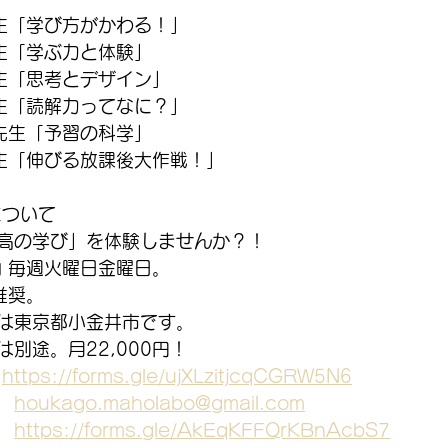
生「学び方がかわる！」
生「学ぶ力と体験」
生「思考とデザイン」
生「読解力ってなに？」
先生「予習の科学」
生「伸びる放課後大作戦！」
について
高の学び」を体験しませんか？！
内 毎週火曜日金曜日。
推奨。
は東京都小金井市です。
別途。月22,000円！
　
https://forms.gle/ujXLzitjcqCGRW5N6
　
houkago.maholabo@gmail.com
　
https://forms.gle/AkEqKFFQrKBnAcbS7