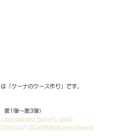
」は「ケーナのケース作り」です。
　第1弾～第3弾）
.com/playlist?list=PL-UsQ-
MThm5zyFy5DxR&feature=shared