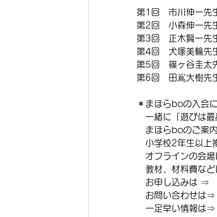
第1回　市川伸一先
第2回　小森伸一先
第3回　正木賢一先
第4回　犬塚美輪先
第5回　篠ヶ谷圭太
第6回　田嶌大樹先
＊まほらboの入会
　一緒に「遊びは最
　まほらboのご案
　小学校2年生以上
　オフラインの会場
　教材、材料費などは
　お申し込みは ⇒
　お問い合わせは⇒
　一足早い情報は⇒