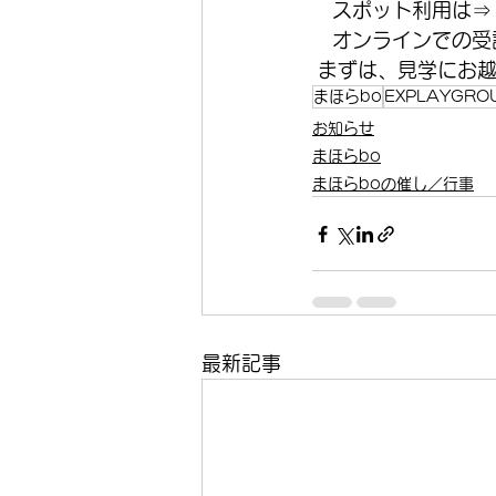
　スポット利用は⇒
　オンラインでの受講
 まずは、見学にお
まほらbo
EXPLAYGRO
お知らせ
まほらbo
まほらboの催し／行事
最新記事