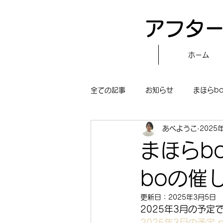
アフター
ホーム
全ての記事
お知らせ
まほらb
あべようこ
2025
〝自分で作る〟もぐもぐタイム
まほらb
まほらboの学習／仕事
まほら
boの催
更新日：
2025年3月5日
2025年3月の予定
冒険まほらbo
2025年3月の予定.p