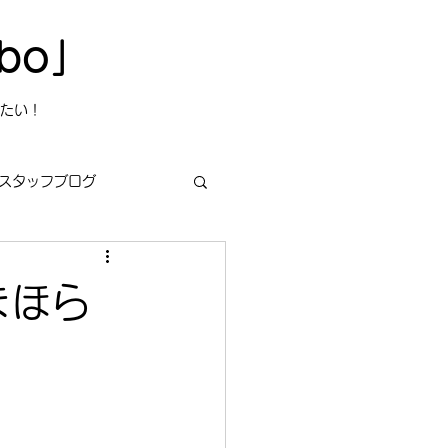
bo」
たい！
スタッフブログ
まほら
s
今日は何の日？