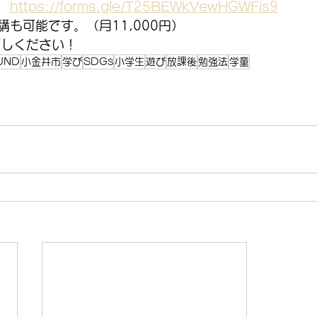
　
https://forms.gle/T25BEWkVewHGWFis9
も可能です。（月11,000円）
越しください！
UND
小金井市
学び
SDGs
小学生
遊び
放課後
勉強法
学童