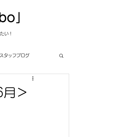
bo」
たい！
スタッフブログ
6月＞
s
今日は何の日？