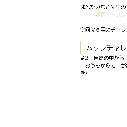
はんだみちこ先生の
妖精「ムッレ
今回は６月のチャレ
ムッレチャレ
＃2　自然の中から
…おうちからカニが
き）