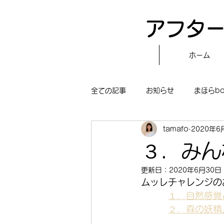
アフター
ホーム
全ての記事
お知らせ
まほらb
tamafo
2020年6
〝自分で作る〟もぐもぐタイム
３．みん
更新日：
2020年6月30日
まほらboの学習／仕事
まほら
ムッレチャレンジの
１．自然感覚
２．森の妖精
冒険まほらbo