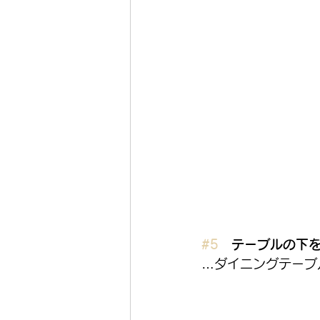
#5
　テーブルの下
…ダイニングテーブ