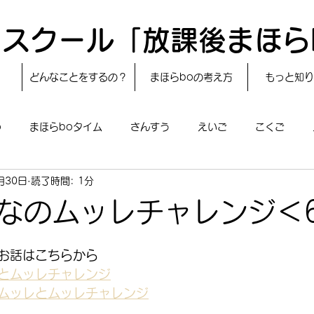
スクール「放課後まほら
どんなことをするの？
まほらboの考え方
もっと知り
o
まほらboタイム
さんすう
えいご
こくご
月30日
読了時間: 1分
レシピ
24節気
自然・宇宙
まほらboのえぇ話／対話
なのムッレチャレンジ＜
boのあそび
まほらboの催し／行事
まほらじお
SDG
お話はこちらから　
とムッレチャレンジ
ムッレとムッレチャレンジ