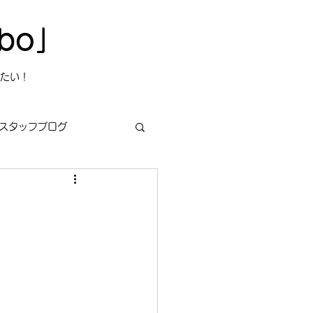
bo」
たい！
スタッフブログ
s
今日は何の日？