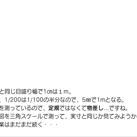
規と同じ目盛り幅で1㎝は１ｍ。
1/200は1/100の半分なので、5㎜で1mとなる。
を測っているので、
定規
ではなくて
物差し
…ですね。
図を三角スケールで測って、実寸と同じか見てみようか
業はまだまだ続く・・・