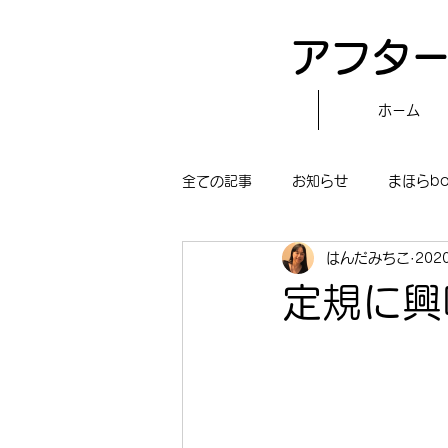
アフター
ホーム
全ての記事
お知らせ
まほらb
はんだみちこ
202
〝自分で作る〟もぐもぐタイム
定規に興
まほらboの学習／仕事
まほら
冒険まほらbo