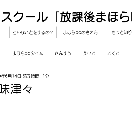
スクール「放課後まほら
どんなことをするの？
まほらboの考え方
もっと知り
o
まほらboタイム
さんすう
えいご
こくご
0年6月14日
読了時間: 1分
レシピ
24節気
自然・宇宙
まほらboのえぇ話／対話
味津々
boのあそび
まほらboの催し／行事
まほらじお
SDG