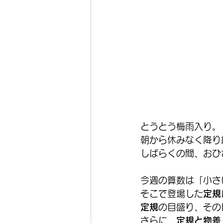
とうとう梅雨入り。
朝から休みなく降り
しばらくの間、おひ
今週の算数は「小さ
そこで登場した
定規
定規
の目盛り、その
さらに、
定規と物差