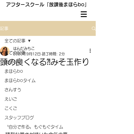
アフタースクール「放課後まほらbo」
記事
全ての記事
はんだみちこ
全ての記事
2020年9月12日
読了時間: 2分
頭の良くなる⁈みそ玉作り
お知らせ
まほらbo
まほらboタイム
さんすう
えいご
こくご
スタッフブログ
〝自分で作る〟もぐもぐタイム