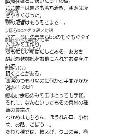
猛烈な暑さが続いた今年の夏。
レシピ
ここ数日は暑さも落ち着き、朝晩は凌
24節気
ぎやすくなった。
自然・宇宙
秋の足音はもうそこまで...。
まほらboのえぇ話／対話
さて、今日のまほらboのもぐもぐタイ
まほらboの学習／仕事
ムはみそ玉作り。
まほらboのあそび
私も忙しい朝はだしとみそ、あおさ
まほらboの催し／行事
や、お麩などをお椀に入れてお湯を注
いで
まほらじお
頂くことがある。
SDGs
即席のつもりなのに何かと手間がかか
今日は何の日？
る。
でも、今日のみそ玉はとっても手軽。
冒険まほらbo
それに、なんといってもその具材の種
類の豊富さ。
わかめはもちろん、ほうれん草、小松
菜、お麩、ごぼう…。
変わり種では、桜えび、クコの実、梅