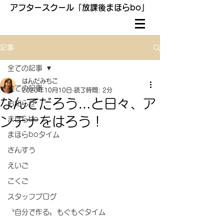
アフタースクール「放課後まほらbo」
記事
全ての記事
はんだみちこ
全ての記事
2020年10月10日
読了時間: 2分
なんでだろう…と日々、ア
お知らせ
ンテナをはろう！
まほらbo
まほらboタイム
さんすう
えいご
こくご
スタッフブログ
〝自分で作る〟もぐもぐタイム