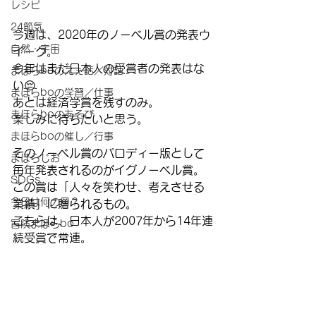
レシピ
24節気
今週は、2020年のノーベル賞の発表ウ
自然・宇宙
イーク。
今年はまだ日本人の受賞者の発表はな
まほらboのえぇ話／対話
い😔
まほらboの学習／仕事
あとは経済学賞を残すのみ。
まほらboのあそび
楽しみに待ちたいと思う。
まほらboの催し／行事
そのノーベル賞のパロディー版として
まほらじお
毎年発表されるのがイグノーベル賞。
SDGs
この賞は「人々を笑わせ、考えさせる
今日は何の日？
業績」に贈られるもの。
こちらは、日本人が2007年から14年連
冒険まほらbo
続受賞で常連。