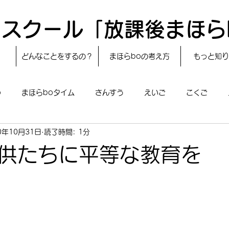
スクール「放課後まほら
どんなことをするの？
まほらboの考え方
もっと知り
o
まほらboタイム
さんすう
えいご
こくご
0年10月31日
読了時間: 1分
レシピ
24節気
自然・宇宙
まほらboのえぇ話／対話
供たちに平等な教育を
boのあそび
まほらboの催し／行事
まほらじお
SDG