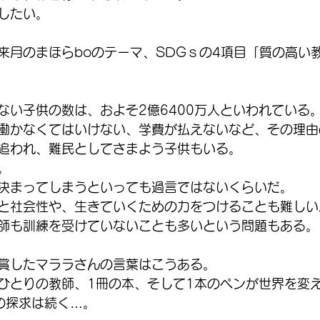
したい。
来月のまほらboのテーマ、SDGｓの4項目「質の高い
ない子供の数は、およそ2億6400万人といわれている
働かなくてはいけない、学費が払えないなど、その理由
追われ、難民としてさまよう子供もいる。
。
決まってしまうといっても過言ではないくらいだ。
と社会性や、生きていくための力をつけることも難しい
師も訓練を受けていないことも多いという問題もある。
賞したマララさんの言葉はこうある。
ひとりの教師、1冊の本、そして1本のペンが世界を変
oの探求は続く…。