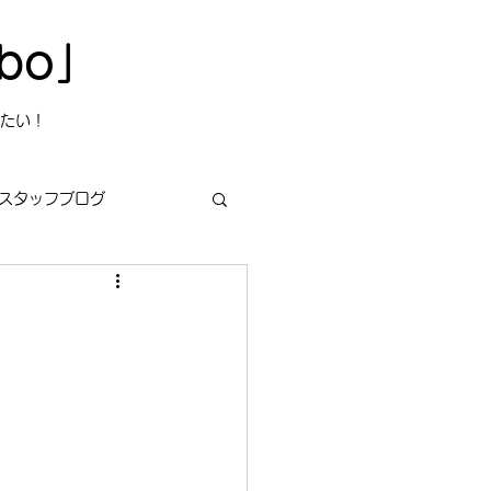
bo」
たい！
スタッフブログ
s
今日は何の日？