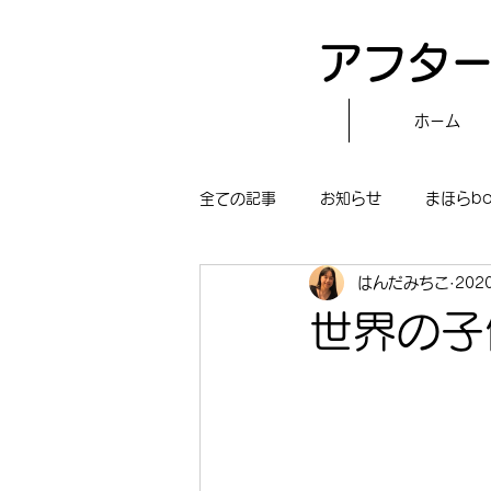
アフター
ホーム
全ての記事
お知らせ
まほらb
はんだみちこ
202
〝自分で作る〟もぐもぐタイム
世界の子
まほらboの学習／仕事
まほら
冒険まほらbo