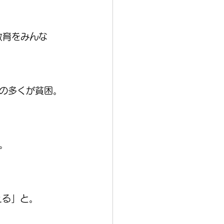
教育をみんな
。
の多くが貧困。
。
える」と。