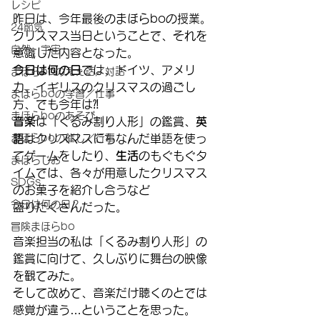
レシピ
昨日は、今年最後のまほらboの授業。
24節気
クリスマス当日ということで、それを
自然・宇宙
意識した内容となった。
今日は何の日
では、ドイツ、アメリ
まほらboのえぇ話／対話
カ、イギリスのクリスマスの過ごし
まほらboの学習／仕事
方、でも今年は⁈
まほらboのあそび
音楽
は「くるみ割り人形」の鑑賞、
英
まほらboの催し／行事
語
はクリスマスにちなんだ単語を使っ
てゲームをしたり、
生活
のもぐもぐタ
まほらじお
イムでは、各々が用意したクリスマス
SDGs
のお菓子を紹介し合うなど
今日は何の日？
盛りだくさんだった。
冒険まほらbo
音楽担当の私は「くるみ割り人形」の
鑑賞に向けて、久しぶりに舞台の映像
を観てみた。
そして改めて、音楽だけ聴くのとでは
感覚が違う…ということを思った。