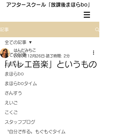
アフタースクール「放課後まほらbo」
記事
全ての記事
はんだみちこ
全ての記事
2020年12月26日
読了時間: 2分
「バレエ音楽」というもの
お知らせ
まほらbo
まほらboタイム
さんすう
えいご
こくご
スタッフブログ
〝自分で作る〟もぐもぐタイム