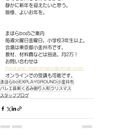
静かに新年を迎えたいと思う。
皆様、よいお年を。
まほらboのご案内
毎週火曜日金曜日。小学校3年生以上。
会場は東京都小金井市です。
教材、材料費などは別途。月2万！
お問い合わせは
houkago.mahohlabo@gmail.com 
オンラインでの受講も可能です。
まほらbo
EXPLAYGROUND
小金井市
バレエ音楽
くるみ割り人形
クリスマス
スタッフブログ