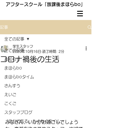
アフタースクール「放課後まほらbo」
記事
全ての記事
学生スタッフ
全ての記事
2020年10月16日
読了時間: 2分
コロナ禍後の生活
お知らせ
まほらbo
まほらboタイム
さんすう
えいご
こくご
スタッフブログ
〝自分で作る〟もぐもぐタイム
みなさん、いかがお過ごしでしょう