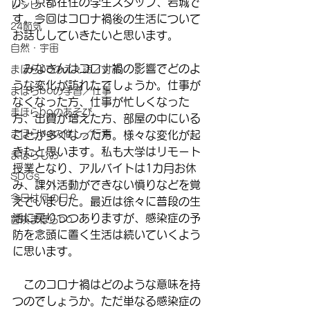
か。京都在住の学生スタッフ、岩城で
レシピ
す。今回はコロナ禍後の生活について
24節気
お話ししていきたいと思います。
自然・宇宙
　みなさんはコロナ禍の影響でどのよ
まほらboのえぇ話／対話
うな変化が訪れたでしょうか。仕事が
まほらboの学習／仕事
なくなった方、仕事が忙しくなった
まほらboのあそび
方、出費が増えた方、部屋の中にいる
まほらboの催し／行事
ことが多くなった方。様々な変化が起
きたと思います。私も大学はリモート
まほらじお
授業となり、アルバイトは1カ月お休
SDGs
み、課外活動ができない憤りなどを覚
今日は何の日？
えていました。最近は徐々に普段の生
活に戻りつつありますが、感染症の予
冒険まほらbo
防を念頭に置く生活は続いていくよう
に思います。
　このコロナ禍はどのような意味を持
つのでしょうか。ただ単なる感染症の