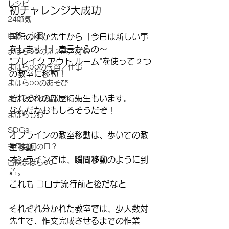
レシピ
初チャレンジ大成功
24節気
自然・宇宙
国語のゆか先生から「今日は新しい事
をします！」宣言からの～
まほらboのえぇ話／対話
"ブレイク アウト ルーム"を使って２つ
まほらboの学習／仕事
の教室に移動！
まほらboのあそび
それぞれの部屋に先生もいます。
まほらboの催し／行事
なんだかおもしろそうだぞ！
まほらじお
SDGs
オフラインの教室移動は、歩いての教
今日は何の日？
室移動。
オンラインでは、
瞬間移動
のように到
冒険まほらbo
着。
これも コロナ流行前と後だなと
それぞれ分かれた教室では、少人数対
先生で、作文完成させるまでの作業