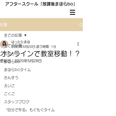
アフタースクール「放課後まほらbo」
記事
全ての記事
はったたまほ
全ての記事
2020年5月20日
読了時間: 1分
オンラインで教室移動！？
お知らせ
更新日：
2020年5月28日
まほらbo
まほらboタイム
さんすう
えいご
こくご
スタッフブログ
〝自分で作る〟もぐもぐタイム