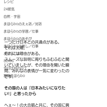
レシピ
24節気
自然・宇宙
まほらboのえぇ話／対話
まほらboの学習／仕事
まほらboのあそび
一つだけ日本との共通点がある。
まほらboの催し／行事
それは太陽。
それには理由がある。
まほらじお
スムーズな説明に周りもふむふむと聞
SDGs
いていましたが、その理由を聞いた瞬
今日は何の日？
間、みんなの表情が一気に変わったの
冒険まほらbo
です。
その国の人は「日本みたいになりた
い!」と思ったから
へぇ〜！の大合唱と共に、その国に興