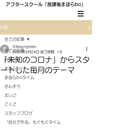
アフタースクール「放課後まほらbo」
記事
全ての記事
93keyngreen
全ての記事
2020年6月24日
読了時間: 1分
「未知のコロナ」からスタ
お知らせ
ートした毎月のテーマ
まほらbo
まほらboタイム
さんすう
えいご
こくご
スタッフブログ
〝自分で作る〟もぐもぐタイム