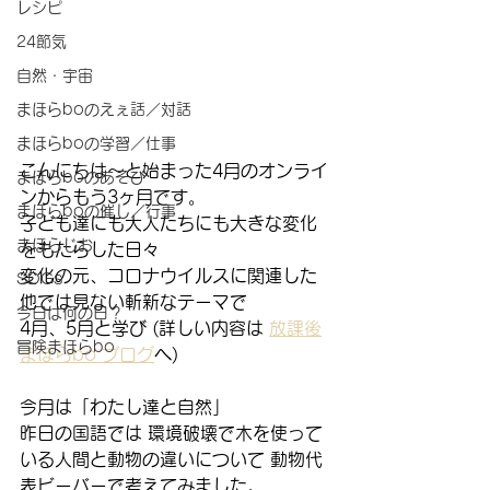
レシピ
24節気
自然・宇宙
まほらboのえぇ話／対話
まほらboの学習／仕事
こんにちは〜と始まった4月のオンライ
まほらboのあそび
ンからもう3ヶ月です。
まほらboの催し／行事
子ども達にも大人たちにも大きな変化
まほらじお
をもたらした日々
変化の元、コロナウイルスに関連した
SDGs
他では見ない斬新なテーマで
今日は何の日？
4月、5月と学び (詳しい内容は 
放課後
冒険まほらbo
まほらbo ブログ
へ)
今月は「わたし達と自然」
昨日の国語では 環境破壊で木を使って
いる人間と動物の違いについて 動物代
表ビーバーで考えてみました。