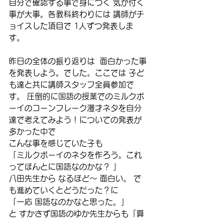
自分で確認する事で身につく 気が付く
事が大事。各教科終わりには 講師がチ
ョイスした項目で 1人ずつ発表しま
す。
昨日の全体の振り返りは  面白かった事
を発表しよう。でした。ここでは 子ど
も達と共に講師スタッフ全員参加で
す。 圧倒的に国語の授業でのミルクボ
ーイのコーンフレーク漫才ネタを自分
達で考えてみよう！についての発表が
多かった中で
こんな事を感じていた子も
「ミルクボーイのネタを作ろう。これ
ってほんとに国語なのかな？ 」
八田先生から なるほど〜 面白い。 で
も進めていくとどうだった？に
「一応 国語なのかなと思った。」
と すかさず国語のゆか先生からも「算