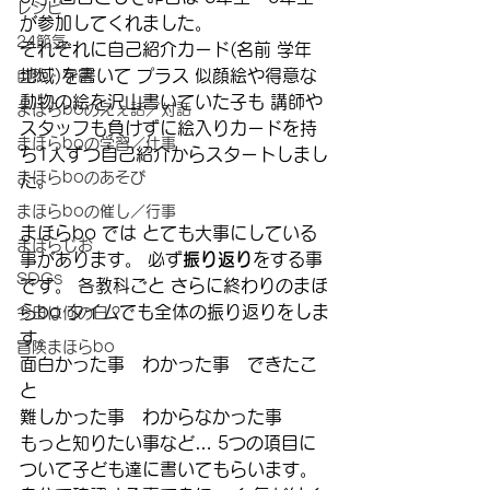
レシピ
が参加してくれました。
24節気
それぞれに自己紹介カード(名前 学年 
地域)を書いて プラス 似顔絵や得意な
自然・宇宙
動物の絵を沢山書いていた子も 講師や
まほらboのえぇ話／対話
スタッフも負けずに絵入りカードを持
まほらboの学習／仕事
ち1人ずつ自己紹介からスタートしまし
まほらboのあそび
た。
まほらboの催し／行事
まほらbo では とても大事にしている
まほらじお
事があります。 必ず
振り返り
をする事
SDGs
です。 各教科ごと さらに終わりのまほ
らbo タイムでも全体の振り返りをしま
今日は何の日？
す。
冒険まほらbo
面白かった事　わかった事　できたこ
と
難しかった事　わからなかった事
もっと知りたい事など… 5つの項目に
ついて子ども達に書いてもらいます。