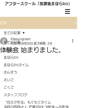
アフタースクール「放課後まほらbo」
記事
全ての記事
93keyngreen
全ての記事
2020年8月26日
読了時間: 2分
体験会 始まりました。
お知らせ
まほらbo
まほらboタイム
さんすう
えいご
こくご
スタッフブログ
〝自分で作る〟もぐもぐタイム
8月1回目として昨日は 3年生〜5年生