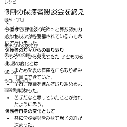
レシピ
9月の保護者懇談会を終え
24節気
自然・宇宙
て
まほらboのえぇ話／対話
今回は 放課後まほらbo と算数認知カ
ウンセリングを受講されている方も合
まほらboの学習／仕事
同で行いました。
まほらboのあそび
保護者の方々からの振り返り
まほらboの催し／行事
アンケートから見えてきた 子どもの変
化 親の変化とは
まほらじお
まとめ発表の宿題を自ら取り組み
SDGs
丁寧にできていた。
今日は何の日？
予習、復讐を進んで取り組めるよ
冒険まほらbo
うになった。
苦手だなと思っていたことが薄れ
たように思う。
保護者自身の変化として
共に学ぶ姿勢をみせて親子の絆が
深まった。