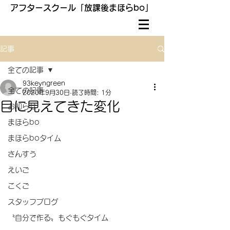
アフタースクール「放課後まほらbo」
記事
全ての記事
93keyngreen
全ての記事
2020年9月30日
読了時間: 1分
目に見えてきた変化
お知らせ
まほらbo
まほらboタイム
さんすう
えいご
こくご
スタッフブログ
〝自分で作る〟もぐもぐタイム