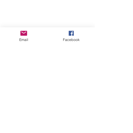
Email
Facebook
コメント
コメントを追加…
はじめてのまほら
まほらboの20