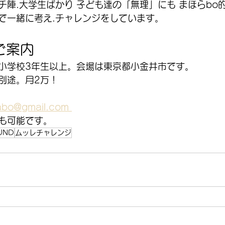
チ陣.大学生ばかり 子ども達の「無理」にも まほらbo
で一緒に考え.チャレンジをしています。
ご案内
小学校3年生以上。会場は東京都小金井市です。
別途。月2万！
bo@gmail.com 
も可能です。
UND
ムッレチャレンジ