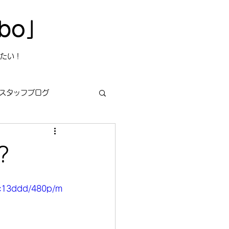
bo」
たい！
スタッフブログ
？
s
今日は何の日？
ac13ddd/480p/m