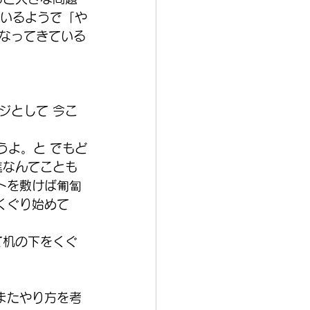
ているようで「や
なってきている
ジとして 今こ
うよ。と でもど
進なんてことも
トを敷けば匍匐
くぐり始めて
て机の下をくぐ
またやり方を考