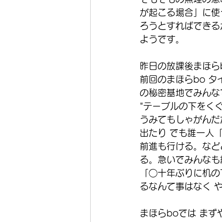
が起こる場合」に使
ろうとすればできる
ようです。
昨日の放課後まほらb
前回のまほらbo 
の秘密基地でみんな
"テーブルの下をく
うみてもしゃがんだ
出たり でも誰一人
前進も行ける。など
る。急いでみんなも
「◯十年ぶりに机の
るなんて事はなく 
まほらboでは ま