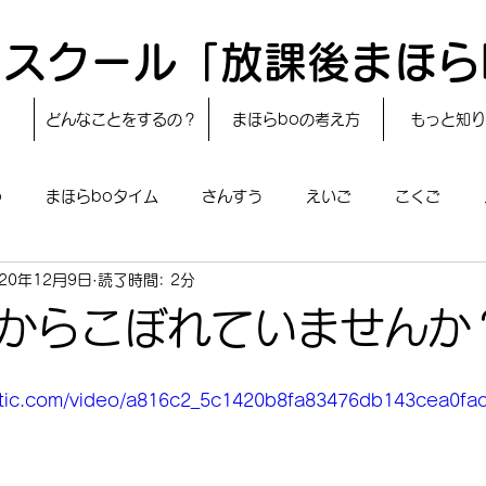
スクール「放課後まほら
どんなことをするの？
まほらboの考え方
もっと知り
o
まほらboタイム
さんすう
えいご
こくご
020年12月9日
読了時間: 2分
レシピ
24節気
自然・宇宙
まほらboのえぇ話／対話
からこぼれていませんか
boのあそび
まほらboの催し／行事
まほらじお
SDG
tatic.com/video/a816c2_5c1420b8fa83476db143cea0f