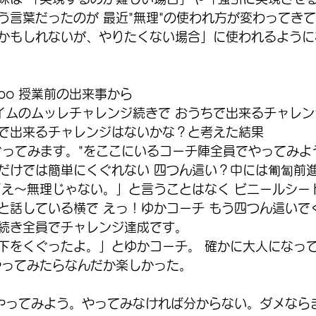
う言葉だったのが 最近"無理"の使われ方が変わってき
かもしれないが、やりたくない場合」に使われるように
o 授業前の出来事から 
タイムのムッレチャレンジ続きで おうちで出来るチャレン
で出来るチャレンジはないかな？と考えた結果 
ぐってみます。"をここにいるコーチ陣全員でやってみよ
だけでは簡単にくぐれない 四つん這い？中には匍匐前
「え〜無理じゃない。」と言うことはなく ビニールシー
と話している横で えっ！ゆかコーチ もう四つん這いで
続き全員でチャレンジ達成です。
下をくぐったよ。」とゆかコーチ。 確かに大人になっ
やってみたらなんだか楽しかった。
ずやってみよう。やってみなければ分からない。ダメなら