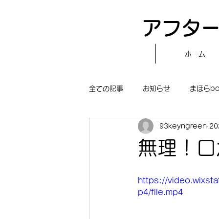
アフター
ホーム
全ての記事
お知らせ
まほらb
93keyngreen
2
〝自分で作る〟もぐもぐタイム
無理！口
まほらboの学習／仕事
まほら
https://video.wixs
p4/file.mp4
冒険まほらbo