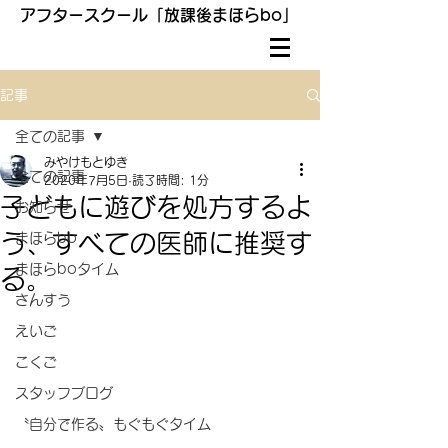
アフタースクール「放課後まほらbo」
記事
全ての記事
みやけもとゆき
全ての記事
2020年7月5日
読了時間: 1分
子どもに遊びを処方するよ
お知らせ
う、すべての医師に推奨す
まほらbo
まほらboタイム
る。
さんすう
えいご
こくご
スタッフブログ
〝自分で作る〟もぐもぐタイム