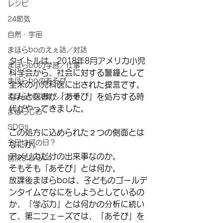
レシピ
24節気
自然・宇宙
まほらboのえぇ話／対話
タイトルは、2018年8月アメリカ小児
まほらboの学習／仕事
科学会から、社会に対する警鐘として
まほらboのあそび
全米の小児科医に出された提言です。
まほらboの催し／行事
なんと医者が「あそび」を処方する時
代がやってきました。
まほらじお
SDGs
この処方に込められた２つの側面とは
今日は何の日？
なにか。
アメリカだけの出来事なのか。
冒険まほらbo
そもそも「あそび」とは何か。
放課後まほらboは、子どものゴールデ
ンタイムでなにをしようとしているの
か、「学ぶ力」とは何かの分析に続い
て、第二フェーズでは、「あそび」を