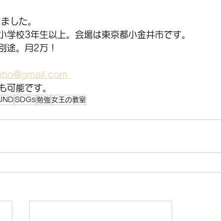
りました。
小学校3年生以上。会場は東京都小金井市です。
別途。月2万！
bo@gmail.com 
も可能です。
UND
SDGs
勉強
女王の教室