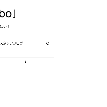
bo」
たい！
スタッフブログ
s
今日は何の日？