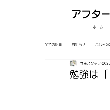
アフター
ホーム
全ての記事
お知らせ
まほらb
学生スタッフ
202
〝自分で作る〟もぐもぐタイム
勉強は「
まほらboの学習／仕事
まほら
冒険まほらbo