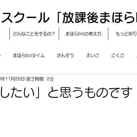
スクール「放課後まほら
どんなことをするの？
まほらboの考え方
もっと知り
o
まほらboタイム
さんすう
えいご
こくご
0年11月20日
読了時間: 2分
レシピ
24節気
自然・宇宙
まほらboのえぇ話／対話
したい」と思うものです
boのあそび
まほらboの催し／行事
まほらじお
SDG