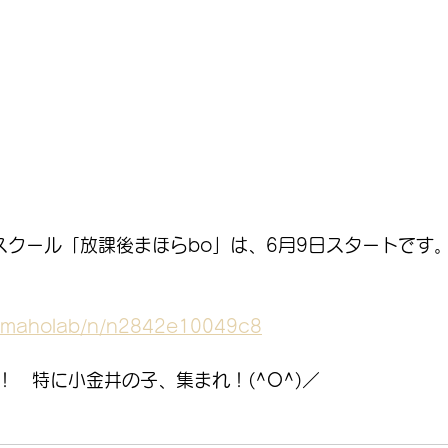
スクール「放課後まほらbo」は、6月9日スタートです
m/maholab/n/n2842e10049c8
！　特に小金井の子、集まれ！(^O^)／