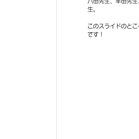
八田先生、半田先生
生。
このスライドのとこ
です！