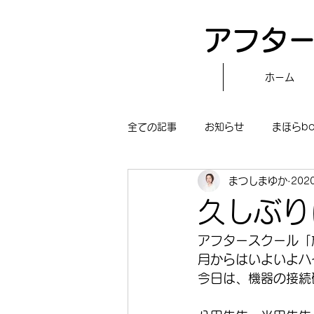
アフター
ホーム
全ての記事
お知らせ
まほらb
まつしまゆか
202
〝自分で作る〟もぐもぐタイム
久しぶり
まほらboの学習／仕事
まほら
アフタースクール「
月からはいよいよハ
今日は、機器の接続
冒険まほらbo