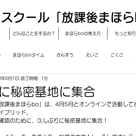
スクール「放課後まほら
どんなことをするの？
まほらboの考え方
もっと知り
o
まほらboタイム
さんすう
えいご
こくご
0年6月1日
読了時間: 1分
レシピ
24節気
自然・宇宙
まほらboのえぇ話／対話
に秘密基地に集合
boのあそび
まほらboの催し／行事
まほらじお
SDG
放課後まほらbo」は、4月5月とオンラインで活動して
イブリッド。
確認のために、久しぶりに秘密基地に集合！