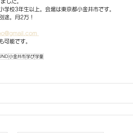
りました。
小学校3年生以上。会場は東京都小金井市です。
別途。月2万！
o@gmail.com 
も可能です。
UND
小金井市
学び
学童