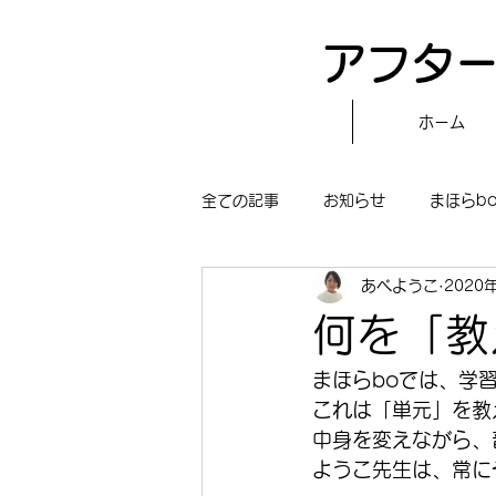
アフター
ホーム
全ての記事
お知らせ
まほらb
あべようこ
2020
〝自分で作る〟もぐもぐタイム
何を「教
まほらboの学習／仕事
まほら
まほらboでは、学
これは「単元」を教
中身を変えながら、
冒険まほらbo
ようこ先生は、常に