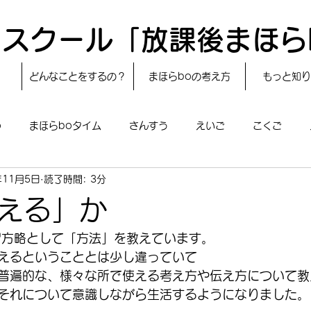
スクール「放課後まほら
どんなことをするの？
まほらboの考え方
もっと知り
o
まほらboタイム
さんすう
えいご
こくご
年11月5日
読了時間: 3分
レシピ
24節気
自然・宇宙
まほらboのえぇ話／対話
える」か
boのあそび
まほらboの催し／行事
まほらじお
SDG
習方略として「方法」を教えています。
えるということとは少し違っていて
普遍的な、様々な所で使える考え方や伝え方について教
それについて意識しながら生活するようになりました。