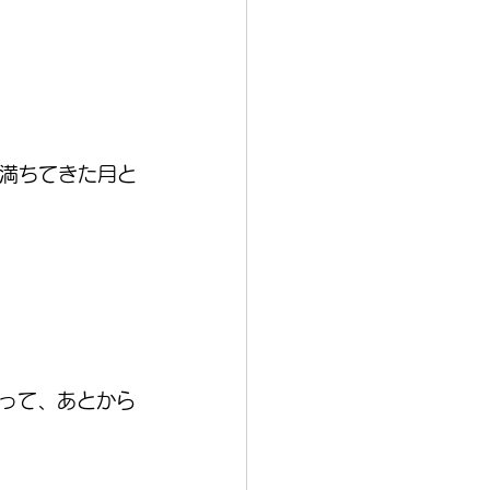
て満ちてきた月と
って、あとから
。