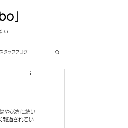
bo」
たい！
スタッフブログ
s
今日は何の日？
はやぶさに続い
く報道されてい