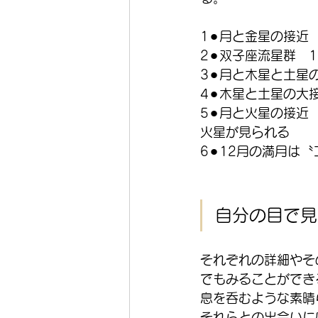
1⚫︎月と金星の接近
2⚫︎双子座流星群　1
3⚫︎月と木星と土
4⚫︎木星と土星の大
5⚫︎月と火星の接近
火星が見られる
6⚫︎12月の満月は〝
自分の目で見
それぞれの詳細やそ
でもみることができ
息を呑むような素晴
それらとの出会いに