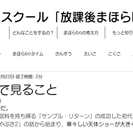
スクール「放課後まほら
どんなことをするの？
まほらboの考え方
もっと知り
o
まほらboタイム
さんすう
えいご
こくご
2月22日
読了時間: 2分
レシピ
24節気
自然・宇宙
まほらboのえぇ話／対話
で見ること
日
boのあそび
まほらboの催し／行事
まほらじお
SDG
かだ。
試料を持ち帰る「サンプル・リターン」の成功した初代
やぶさ2」の話から始まり、
華々しい天体ショーが大き