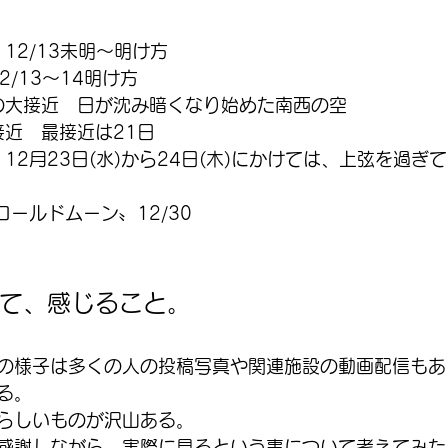
　12/13未明〜明け方
2/13〜14明け方
星の大接近　日が沈み暗くなり始めた南西の空
接近　最接近は21日
　12月23日(水)から24日(木)にかけては、上弦を過ぎ
コールドムーン〟12/30
て、感じること。
の様子は多くの人の投稿写真や関連施設の動画配信もあ
る。
らしいものが沢山ある。
感謝しながら、実際に見るという事について考えてみた