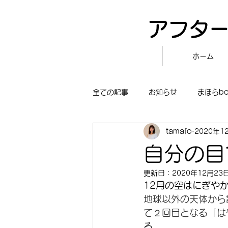
アフター
ホーム
全ての記事
お知らせ
まほらb
tamafo
2020年1
〝自分で作る〟もぐもぐタイム
自分の目
更新日：
2020年12月23
まほらboの学習／仕事
まほら
12月の空はにぎや
地球以外の天体から
て２回目となる「は
冒険まほらbo
る。