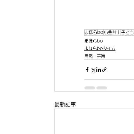
まほらbo
小金井市
子ども
まほらbo
まほらboタイム
自然・宇宙
最新記事